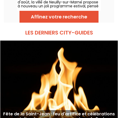
d'août, la ville de Neuilly-sur-Marne propose
à nouveau un joli programme estival, pensé
pour tous mais spécialement les familles et
les enfants. Baignade, jeux gonflables et
Affinez votre recherche
activités plein air : de quoi s'éclater à tout
âge !
LES DERNIERS CITY-GUIDES
Fête de la Saint-Jean : feu d'artifice et célébrations