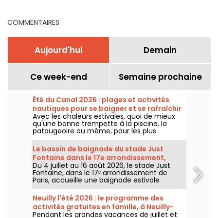
COMMENTAIRES
Aujourd'hui
Demain
Ce week-end
Semaine prochaine
Été du Canal 2026 : plages et activités
nautiques pour se baigner et se rafraîchir
Avec les chaleurs estivales, quoi de mieux
qu'une bonne trempette à la piscine, la
pataugeoire ou même, pour les plus
chanceux d'entre nous, à la mer ? Qu'à cela
ne tienne, impossible n'est pas Francilien,
Le bassin de baignade du stade Just
alors, l'Eté du Canal ramène la plage à Paris
Fontaine dans le 17e arrondissement,
et en région Île-de-France tout l'été. On
Du 4 juillet au 16 août 2026, le stade Just
rouvre pour l'été 2026
vous explique où et quand en profiter pour
Fontaine, dans le 17ᵉ arrondissement de
barboter pendant toutes les vacances !
Paris, accueille une baignade estivale
gratuite. Mis en place par la Ville de Paris, ce
bassin extérieur temporaire permet de se
Neuilly l'été 2026 : le programme des
baigner tout l'été et de participer à
activités gratuites en famille, à Neuilly-
différentes activités sportives et de loisirs.
Pendant les grandes vacances de juillet et
sur-Marne