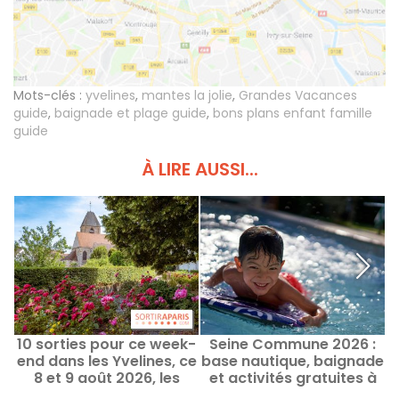
Mots-clés :
yvelines
,
mantes la jolie
,
Grandes Vacances
guide
,
baignade et plage guide
,
bons plans enfant famille
guide
À LIRE AUSSI...
10 sorties pour ce week-
Seine Commune 2026 :
end dans les Yvelines, ce
base nautique, baignade
8 et 9 août 2026, les
et activités gratuites à
d
bonnes idées
l'Île-Saint-Denis (93)