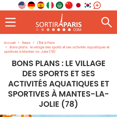
Accueil
News
L'Été à Paris
Bons plans : le village des sports et ses activités aquatiques et
sportives à Mantes-la-Jolie (78)
BONS PLANS : LE VILLAGE
DES SPORTS ET SES
ACTIVITÉS AQUATIQUES ET
SPORTIVES À MANTES-LA-
JOLIE (78)