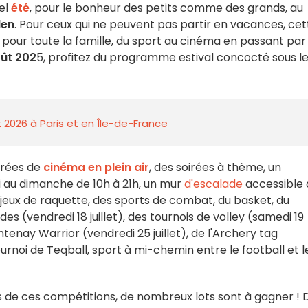
el
été
, pour le bonheur des petits comme des grands, au
len
. Pour ceux qui ne peuvent pas partir en vacances, cet
 pour toute la famille, du sport au cinéma en passant par 
août 202
5, profitez du programme estival concocté sous l
 2026 à Paris et en Île-de-France
irées de
cinéma en plein air
, des soirées à thème, un
di au dimanche de 10h à 21h,
un mur
d'escalade
accessible 
s jeux de raquette, des sports de combat, du basket, du
es (vendredi 18 juillet), des tournois de volley (samedi 19
Fontenay Warrior (vendredi 25 juillet), de l'Archery tag
urnoi de Teqball, sport à mi-chemin entre le football et l
 de ces compétitions, de nombreux lots sont à gagner ! 