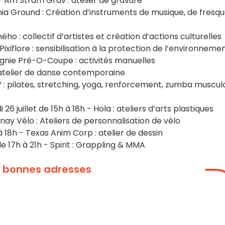
8h - Am Stram Grav : atelier de gravure
monia Ground : Création d’instruments de musique, de fresq
 Ohého : collectif d’artistes et création d’actions culturelles
 Pixiflore : sensibilisation à la protection de l’environneme
pagnie Pré-O-Coupe : activités manuelles
 : atelier de danse contemporaine
 : pilates, stretching, yoga, renforcement, zumba muscula
26 juillet de 15h à 18h - Hola : ateliers d’arts plastiques
nay Vélo : Ateliers de personnalisation de vélo
 18h - Texas Anim Corp : atelier de dessin
 17h à 21h - Spirit : Grappling & MMA
os bonnes adresses