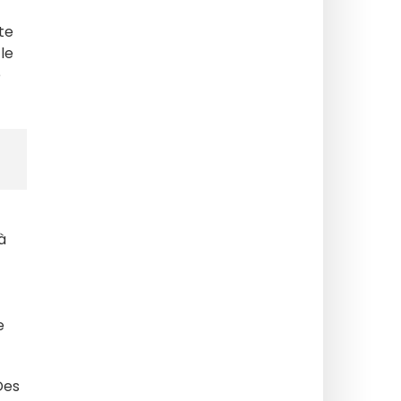
te
le
e
à
e
Des