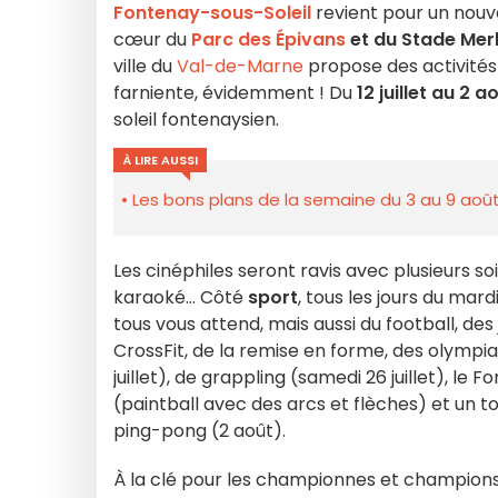
Fontenay-sous-Soleil
revient pour un nouv
cœur du
Parc des Épivans
et du Stade Mer
ville du
Val-de-Marne
propose des activités
farniente, évidemment ! Du
12 juillet au 2 
soleil fontenaysien.
À LIRE AUSSI
Les bons plans de la semaine du 3 au 9 août
Les cinéphiles seront ravis avec plusieurs so
karaoké… Côté
sport
, tous les jours du mar
tous vous attend, mais aussi du football, de
CrossFit, de la remise en forme, des olympiad
juillet), de grappling (samedi 26 juillet), le 
(paintball avec des arcs et flèches) et un to
ping-pong (2 août).
À la clé pour les championnes et champions