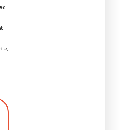
ues
nt
ire,