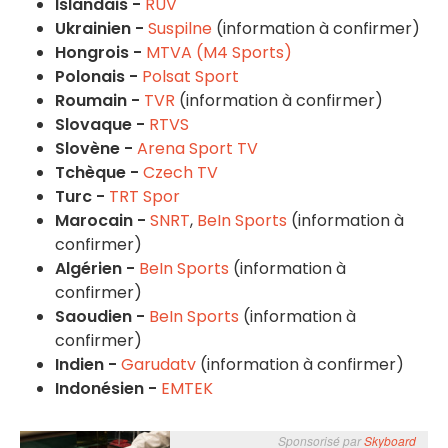
Islandais -
RUV
Ukrainien -
Suspilne
(information à confirmer)
Hongrois -
MTVA (M4 Sports)
Polonais -
Polsat Sport
Roumain -
TVR
(information à confirmer)
Slovaque -
RTVS
Slovène -
Arena Sport TV
Tchèque -
Czech TV
Turc -
TRT Spor
Marocain -
SNRT
,
BeIn Sports
(information à
confirmer)
Algérien -
BeIn Sports
(information à
confirmer)
Saoudien -
BeIn Sports
(information à
confirmer)
Indien -
Garudatv
(information à confirmer)
Indonésien -
EMTEK