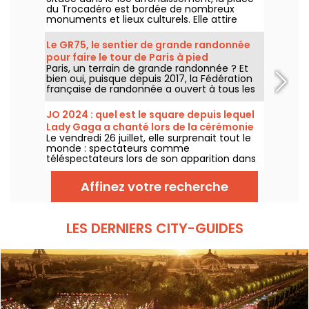
du Trocadéro est bordée de nombreux
monuments et lieux culturels. Elle attire
autant les touristes que les Parisiens de
toujours grâce à sa vue imprenable sur la
Le GR75, le sentier de grande randonnée
Tour Eiffel.
pour faire le tour de Paris à pied
Paris, un terrain de grande randonnée ? Et
bien oui, puisque depuis 2017, la Fédération
française de randonnée a ouvert à tous les
amateurs de marche un sentier
entièrement balisé, pour faire le tour de
JO 2024 : quel est le square depuis lequel
Paris.
Lady Gaga a chanté lors de la cérémonie
Le vendredi 26 juillet, elle surprenait tout le
d'ouverture ?
monde : spectateurs comme
téléspectateurs lors de son apparition dans
une très belle robe noire, entourée de
pompons rose. Mais où se trouvait la
Affinez votre recherche
chanteuse ? Le lieu est-il ouvert au public ?
LES DERNIERS CITY-GUIDES