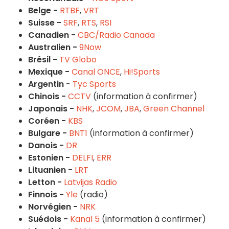
Belge -
RTBF
,
VRT
Suisse -
SRF
,
RTS
,
RSI
Canadien -
CBC/Radio Canada
Australien -
9Now
Brésil -
TV Globo
Mexique -
Canal ONCE
,
Hi!Sports
Argentin
-
Tyc Sports
Chinois -
CCTV
(information à confirmer)
Japonais -
NHK
,
JCOM
,
JBA
,
Green Channel
Coréen -
KBS
Bulgare -
BNT1
(information à confirmer)
Danois -
DR
Estonien -
DELFI
,
ERR
Lituanien -
LRT
Letton -
Latvijas Radio
Finnois -
Yle
(radio)
Norvégien -
NRK
Suédois -
Kanal 5
(information à confirmer)