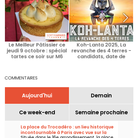
Le Meilleur Pâtissier ce
Koh-Lanta 2025, La
jeudi 9 octobre : spécial
revanche des 4 terres -
tartes ce soir sur M6
candidats, date de
retour et ce qui nous
attend !
COMMENTAIRES
Aujourd'hui
Demain
Ce week-end
Semaine prochaine
La place du Trocadéro : un lieu historique
incontournable à Paris avec vue sur la
Située dans le 16e arrondissement, la place
Tour Eiffel