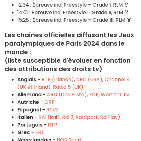
12:34 : Épreuve ind. Freestyle – Grade I, RLM 🏅
14:01 : Épreuve ind. Freestyle – Grade II, RLM 🏅
15:28 : Épreuve ind. Freestyle – Grade III, RLM
🏅
Les chaînes officielles diffusant les Jeux
paralympiques de Paris 2024
dans le
monde :
(liste susceptible d'évoluer en fonction
des attributions des droits tv)
Anglais -
RTE (Irlande)
,
NBC (USA)
,
Channel 4
(UK et Irland)
,
Radio 5 (UK)
Allemand -
ARD (Das Erste)
,
ZDF
,
Werther TV
Autriche
-
ORF
Espagnol -
RTVE
Italien -
RAI (Rai 1, Rai 2, Rai Sport, RaiPlay)
Portugais -
RTP
Grec -
ERT
Néeerlandais -
NOS Sport