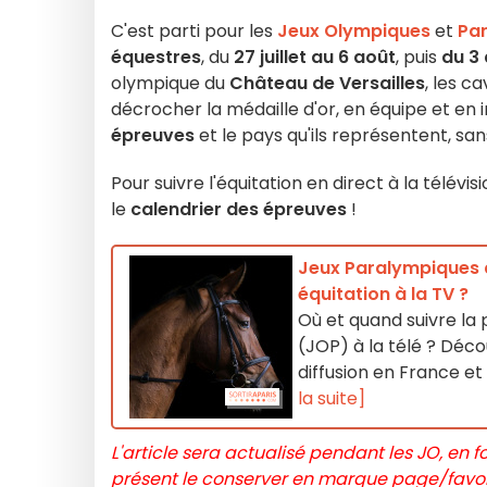
C'est parti pour les
Jeux Olympiques
et
Pa
équestres
, du
27 juillet au 6 août
, puis
du
3 
olympique du
Château de Versailles
, les c
décrocher la médaille d'or, en équipe et en 
épreuves
et le pays qu'ils représentent, san
Pour suivre l'équitation en direct à la télévi
le
calendrier des épreuves
!
Jeux Paralympiques de
équitation à la TV ?
Où et quand suivre la
(JOP) à la télé ? Décou
diffusion en France e
la suite]
L'article sera actualisé pendant les JO, en
présent le conserver en marque page/favori