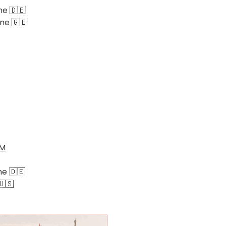
ne 🇩🇪
ne 🇬🇧
LM
ne 🇩🇪
🇺🇸