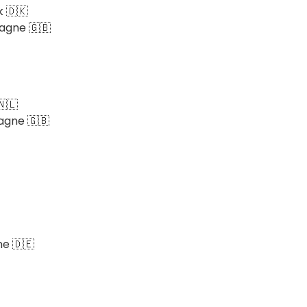
k 🇩🇰
agne 🇬🇧
🇳🇱
agne 🇬🇧
ne 🇩🇪