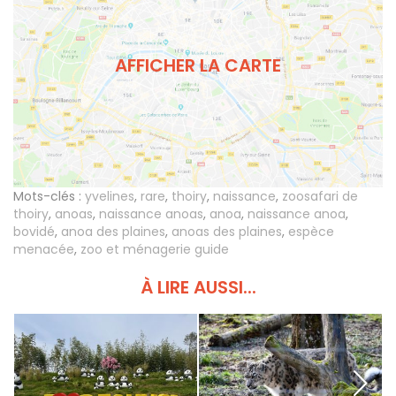
AFFICHER LA CARTE
Mots-clés :
yvelines
,
rare
,
thoiry
,
naissance
,
zoosafari de
thoiry
,
anoas
,
naissance anoas
,
anoa
,
naissance anoa
,
bovidé
,
anoa des plaines
,
anoas des plaines
,
espèce
menacée
,
zoo et ménagerie guide
À LIRE AUSSI...