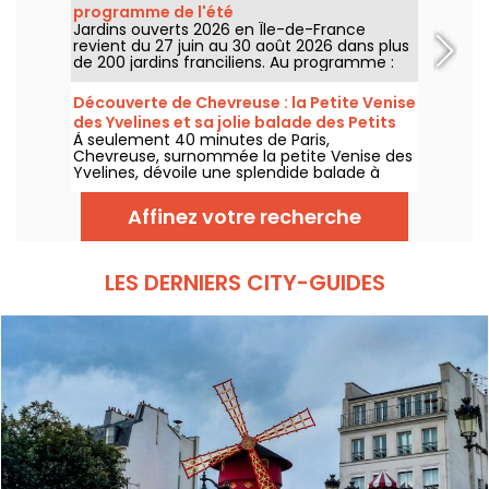
programme de l'été
Jardins ouverts 2026 en Île-de-France
revient du 27 juin au 30 août 2026 dans plus
de 200 jardins franciliens. Au programme :
concerts, spectacles, visites, ateliers et
installations artistiques.
Découverte de Chevreuse : la Petite Venise
des Yvelines et sa jolie balade des Petits
À seulement 40 minutes de Paris,
Ponts
Chevreuse, surnommée la petite Venise des
Yvelines, dévoile une splendide balade à
travers ses petits ponts. Ce véritable écrin
de verdure, accessible en RER, nous dévpoile
Affinez votre recherche
une escapade au charme insoupçonné. On
vous embarque pour une aventure nature
entre canaux et sentiers pittoresques !
LES DERNIERS CITY-GUIDES