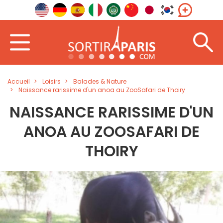
Accueil
Loisirs
Balades & Nature
Naissance rarissime d'un anoa au ZooSafari de Thoiry
NAISSANCE RARISSIME D'UN
ANOA AU ZOOSAFARI DE
THOIRY