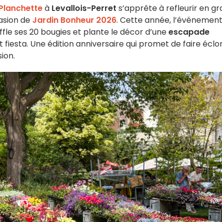
 Planchette
à
Levallois-Perret
s’apprête à refleurir en g
asion de
Jardin Bonheur 2026
. Cette année, l’événemen
ouffle ses 20 bougies et plante le décor d’une
escapade
t fiesta. Une édition anniversaire qui promet de faire éclo
ion.