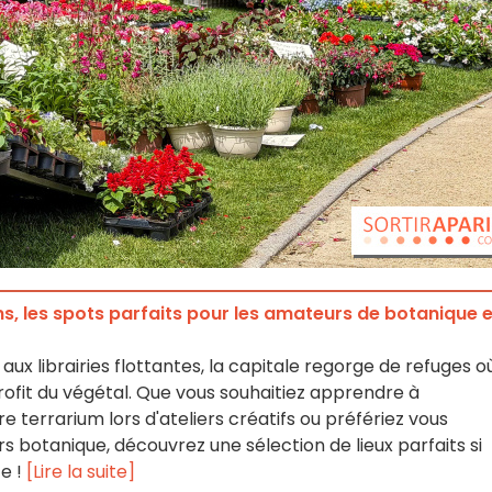
dins, les spots parfaits pour les amateurs de botanique 
aux librairies flottantes, la capitale regorge de refuges o
rofit du végétal. Que vous souhaitiez apprendre à
terrarium lors d'ateliers créatifs ou préfériez vous
s botanique, découvrez une sélection de lieux parfaits si
te !
[Lire la suite]