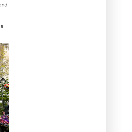
rand
t
re