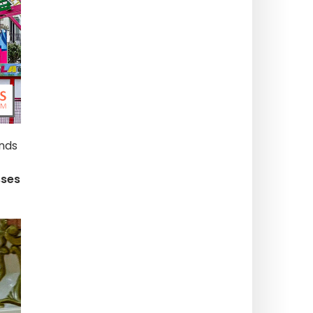
ands
sses