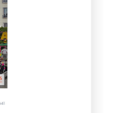
>
h41