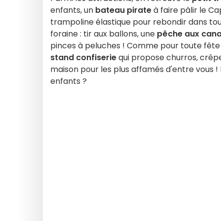
enfants, un
bateau pirate
à faire pâlir le C
trampoline élastique pour rebondir dans tous
foraine : tir aux ballons, une
pêche aux can
pinces à peluches ! Comme pour toute fête f
stand confiserie
qui propose churros, crêp
maison pour les plus affamés d'entre vous ! E
enfants ?