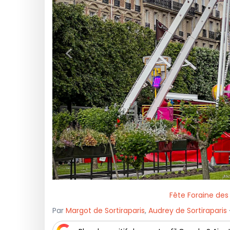
<
Fête Foraine des
Par
Margot de Sortiraparis
,
Audrey de Sortiraparis