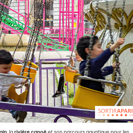
rain
, la
rivière canoë
et son parcours aquatique pour les