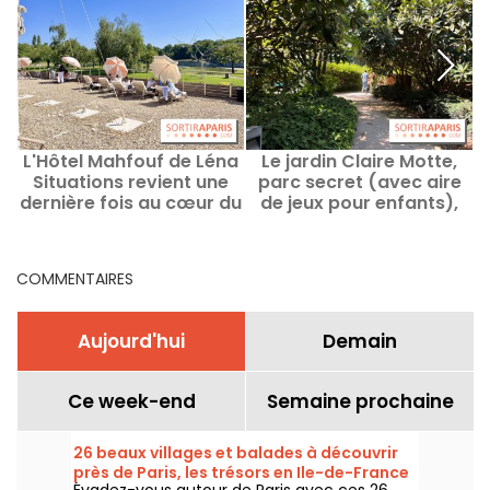
L'Hôtel Mahfouf de Léna
Le jardin Claire Motte,
Situations revient une
parc secret (avec aire
P
dernière fois au cœur du
de jeux pour enfants),
Bois de Vincennes
dans le 17e
po
COMMENTAIRES
Aujourd'hui
Demain
Ce week-end
Semaine prochaine
26 beaux villages et balades à découvrir
près de Paris, les trésors en Ile-de-France
Évadez-vous autour de Paris avec ces 26