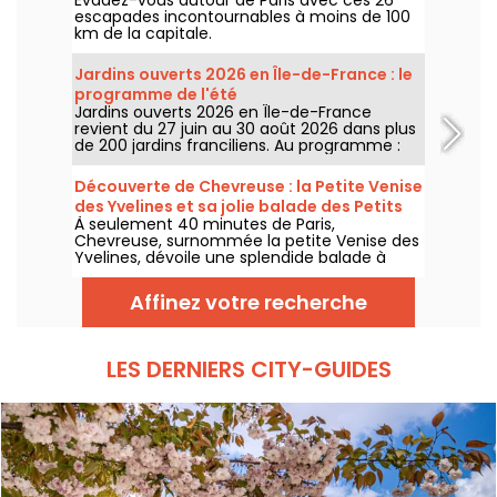
escapades incontournables à moins de 100
km de la capitale.
Jardins ouverts 2026 en Île-de-France : le
programme de l'été
Jardins ouverts 2026 en Île-de-France
revient du 27 juin au 30 août 2026 dans plus
de 200 jardins franciliens. Au programme :
concerts, spectacles, visites, ateliers et
installations artistiques.
Découverte de Chevreuse : la Petite Venise
des Yvelines et sa jolie balade des Petits
À seulement 40 minutes de Paris,
Ponts
Chevreuse, surnommée la petite Venise des
Yvelines, dévoile une splendide balade à
travers ses petits ponts. Ce véritable écrin
de verdure, accessible en RER, nous dévpoile
Affinez votre recherche
une escapade au charme insoupçonné. On
vous embarque pour une aventure nature
entre canaux et sentiers pittoresques !
LES DERNIERS CITY-GUIDES