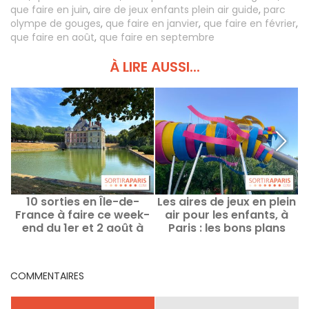
que faire en juin
,
aire de jeux enfants plein air guide
,
parc
olympe de gouges
,
que faire en janvier
,
que faire en février
,
que faire en août
,
que faire en septembre
À LIRE AUSSI...
10 sorties en Île-de-
Les aires de jeux en plein
France à faire ce week-
air pour les enfants, à
end du 1er et 2 août à
Paris : les bons plans
portée de Pass Navigo
pour s'amuser en famille
COMMENTAIRES