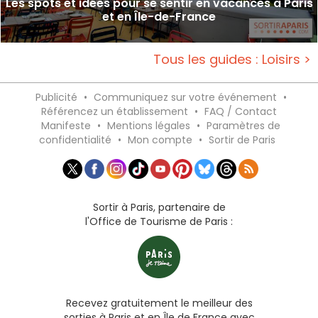
Les spots et idées pour se sentir en vacances à Paris
et en Île-de-France
Tous les guides : Loisirs >
Publicité
•
Communiquez sur votre événement
•
Référencez un établissement
•
FAQ / Contact
Manifeste
•
Mentions légales
•
Paramètres de
confidentialité
•
Mon compte
•
Sortir de Paris
Sortir à Paris, partenaire de
l'Office de Tourisme de Paris :
Recevez gratuitement le meilleur des
sorties à Paris et en Île de France avec