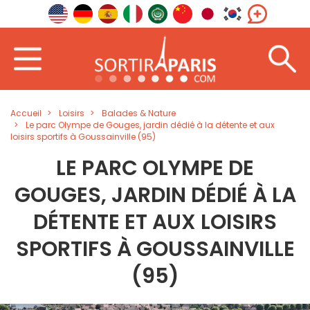
Accueil
Loisirs
Balades & Nature
Le parc Olympe de Gouges, jardin dédié à la détente et aux
loisirs sportifs à Goussainville (95)
LE PARC OLYMPE DE
GOUGES, JARDIN DÉDIÉ À LA
DÉTENTE ET AUX LOISIRS
SPORTIFS À GOUSSAINVILLE
(95)