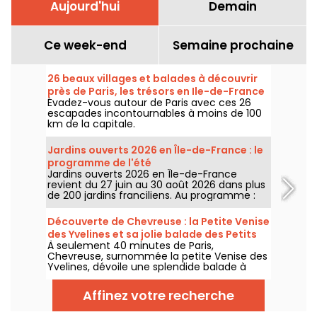
Aujourd'hui
Demain
Ce week-end
Semaine prochaine
26 beaux villages et balades à découvrir
près de Paris, les trésors en Ile-de-France
Évadez-vous autour de Paris avec ces 26
escapades incontournables à moins de 100
km de la capitale.
Jardins ouverts 2026 en Île-de-France : le
programme de l'été
Jardins ouverts 2026 en Île-de-France
revient du 27 juin au 30 août 2026 dans plus
de 200 jardins franciliens. Au programme :
concerts, spectacles, visites, ateliers et
installations artistiques.
Découverte de Chevreuse : la Petite Venise
des Yvelines et sa jolie balade des Petits
À seulement 40 minutes de Paris,
Ponts
Chevreuse, surnommée la petite Venise des
Yvelines, dévoile une splendide balade à
travers ses petits ponts. Ce véritable écrin
de verdure, accessible en RER, nous dévpoile
Affinez votre recherche
une escapade au charme insoupçonné. On
vous embarque pour une aventure nature