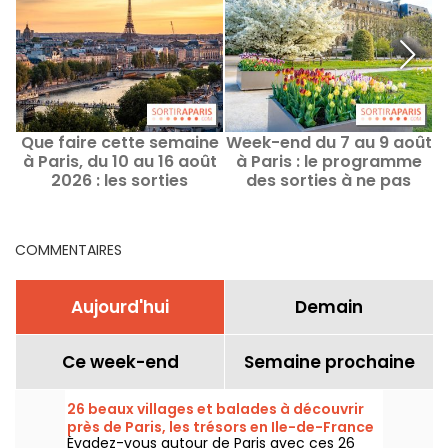
Que faire cette semaine
Week-end du 7 au 9 août
à Paris, du 10 au 16 août
à Paris : le programme
e
2026 : les sorties
des sorties à ne pas
d
incontournables
manquer
COMMENTAIRES
Aujourd'hui
Demain
Ce week-end
Semaine prochaine
26 beaux villages et balades à découvrir
près de Paris, les trésors en Ile-de-France
Évadez-vous autour de Paris avec ces 26