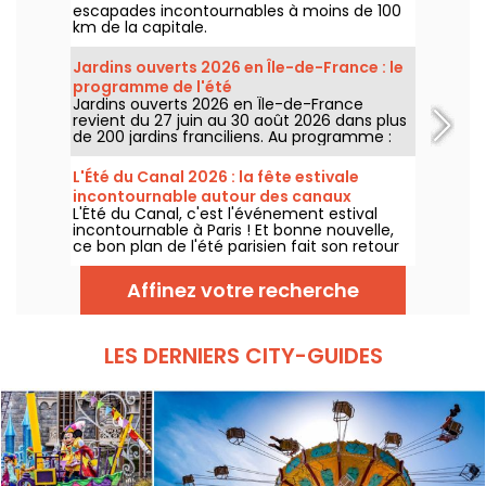
escapades incontournables à moins de 100
km de la capitale.
Jardins ouverts 2026 en Île-de-France : le
programme de l'été
Jardins ouverts 2026 en Île-de-France
revient du 27 juin au 30 août 2026 dans plus
de 200 jardins franciliens. Au programme :
concerts, spectacles, visites, ateliers et
installations artistiques.
L'Été du Canal 2026 : la fête estivale
incontournable autour des canaux
L'Été du Canal, c'est l'événement estival
parisiens, dates & programme
incontournable à Paris ! Et bonne nouvelle,
ce bon plan de l'été parisien fait son retour
du 27 juin au 9 août 2026. Au programme de
cette édition : ateliers gratuits, street art,
Affinez votre recherche
cinéma en plein air et balades le long des
canaux.
LES DERNIERS CITY-GUIDES