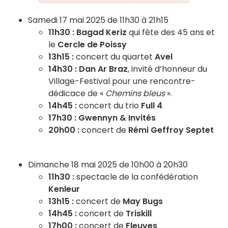
Samedi 17 mai 2025 de 11h30 à 21h15
11h30 : Bagad Keriz
qui fête des 45 ans et
le
Cercle de Poissy
13h15 :
concert du quartet
Avel
14h30 : Dan Ar Braz
, invité d’honneur du
Village-Festival pour une rencontre-
dédicace de «
Chemins bleus
».
14h45 :
concert du trio
Full 4
17h30 : Gwennyn & Invités
20h00 :
concert de
Rémi Geffroy Septet
Dimanche 18 mai 2025 de 10h00 à 20h30
11h30 :
spectacle de la confédération
Kenleur
13h15 :
concert de
May Bugs
14h45 :
concert de
Triskill
17h00 :
concert de
Fleuves