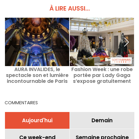
À LIRE AUSSI...
AURA INVALIDES, le
Fashion Week : une robe
spectacle son et lumière
portée par Lady Gaga
incontournable de Paris
s’expose gratuitement
dans un hôtel de luxe à
Paris - photos
COMMENTAIRES
Aujourd'hui
Demain
Ce week-end
Semaine prochaine