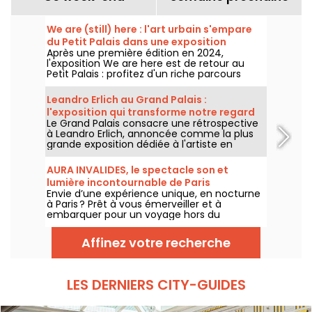
We are (still) here : l'art urbain s'empare
du Petit Palais dans une exposition
Après une première édition en 2024,
gratuite cet été
l'exposition We are here est de retour au
Petit Palais : profitez d'un riche parcours
d'art urbain en plein cœur du musée des
Beaux-Arts. L'exposition est visible
Leandro Erlich au Grand Palais :
gratuitement du 20 juin au 20 septembre
l'exposition qui transforme notre regard
2026.
Le Grand Palais consacre une rétrospective
sur le réel - nos photos
à Leandro Erlich, annoncée comme la plus
grande exposition dédiée à l'artiste en
Europe ! Rendez-vous du 2 juin au 6
septembre 2026 pour découvrir l'univers
AURA INVALIDES, le spectacle son et
singulier de Leandro Erlich, connu pour ses
lumière incontournable de Paris
installations qui brouillent nos repères et
Envie d’une expérience unique, en nocturne
notre perception dans l'espace public.
à Paris ? Prêt à vous émerveiller et à
embarquer pour un voyage hors du
temps dans un lieu mythique du patrimoine
? Courrez découvrir AURA INVALIDES, un
Affinez votre recherche
spectacle son et lumière, pour découvrir
l’iconique Dôme des Invalides, à la tombée
de la nuit. Un moment féérique au sein du
Dôme, qui saura séduire petits et grands.
LES DERNIERS CITY-GUIDES