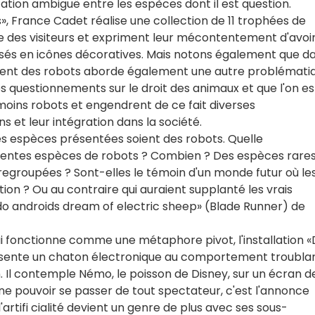
ntation ambiguë entre les espèces dont il est question.
», France Cadet réalise une collection de 11 trophées de
e des visiteurs et expriment leur mécontentement d'avoi
osés en icônes décoratives. Mais notons également que d
 soient des robots aborde également une autre problémati
s questionnements sur le droit des animaux et que l'on es
 moins robots et engendrent de ce fait diverses
ns et leur intégration dans la société.
 ces espèces présentées soient des robots. Quelle
érentes espèces de robots ? Combien ? Des espèces rares
regroupées ? Sont-elles le témoin d'un monde futur où le
tion ? Ou au contraire qui auraient supplanté les vrais
o androids dream of electric sheep» (Blade Runner) de
 fonctionne comme une métaphore pivot, l'installation 
présente un chaton électronique au comportement troubla
n. Il contemple Némo, le poisson de Disney, sur un écran d
ne pouvoir se passer de tout spectateur, c'est l'annonce
'artifi cialité devient un genre de plus avec ses sous-