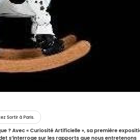
ez Sortir à Paris.
 ? Avec « Curiosité Artificielle », sa première exposit
adet s’interroge sur les rapports que nous entretenons