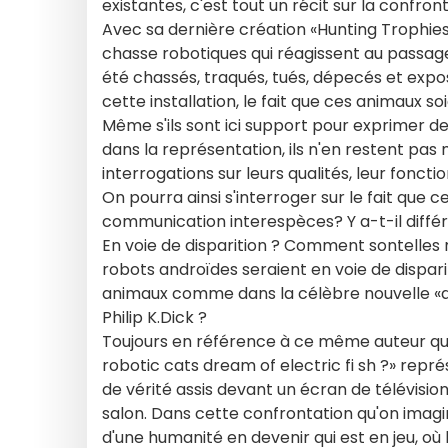
existantes, c'est tout un récit sur la confro
Avec sa dernière création «Hunting Trophies
chasse robotiques qui réagissent au passag
été chassés, traqués, tués, dépecés et exp
cette installation, le fait que ces animaux
Même s'ils sont ici support pour exprimer de
dans la représentation, ils n'en restent pas
interrogations sur leurs qualités, leur fonctio
On pourra ainsi s'interroger sur le fait que
communication interespèces? Y a-t-il diff
En voie de disparition ? Comment sontelles 
robots androïdes seraient en voie de dispari
animaux comme dans la célèbre nouvelle «d
Philip K.Dick ?
Toujours en référence à ce même auteur qui
robotic cats dream of electric fi sh ?» re
de vérité assis devant un écran de télévisio
salon. Dans cette confrontation qu'on imagi
d'une humanité en devenir qui est en jeu, où l