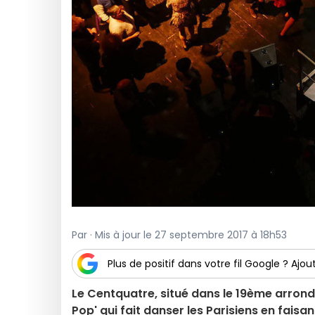
Par · Mis à jour le 27 septembre 2017 à 18h53
Plus de positif dans votre fil Google ? Ajout
Le Centquatre, situé dans le 19ème arrondi
Pop' qui fait danser les Parisiens en faisan