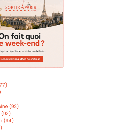
(77)
)
ine (92)
 (93)
e (94)
5)