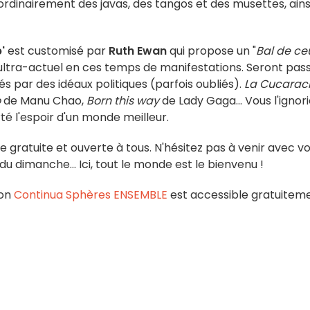
ordinairement des javas, des tangos et des musettes, ains
'
est customisé par
Ruth Ewan
qui propose un "
Bal de ce
ultra-actuel en ces temps de manifestations. Seront pas
és par des idéaux politiques (parfois oubliés).
La Cucarac
o
de Manu Chao,
Born this way
de Lady Gaga... Vous l'ignor
té l'espoir d'un monde meilleur.
 gratuite et ouverte à tous. N'hésitez pas à venir avec v
u dimanche... Ici, tout le monde est le bienvenu !
ion
Continua Sphères ENSEMBLE
est accessible gratuitem