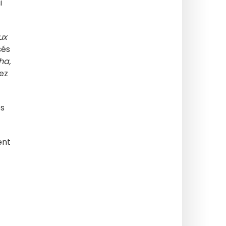
i
ux
sés
ha,
iez
os
ent