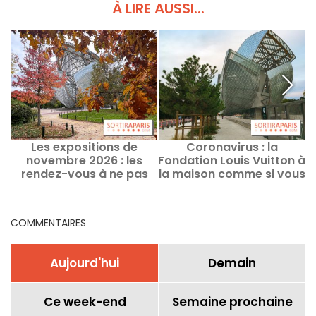
À LIRE AUSSI...
Les expositions de
Coronavirus : la
novembre 2026 : les
Fondation Louis Vuitton à
l
rendez-vous à ne pas
la maison comme si vous
manquer à Paris et en
y étiez
Île-de-France
COMMENTAIRES
Aujourd'hui
Demain
Ce week-end
Semaine prochaine