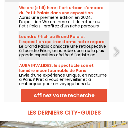
We are (still) here : l'art urbain s'empare
du Petit Palais dans une exposition
Après une première édition en 2024,
gratuite cet été
l'exposition We are here est de retour au
Petit Palais : profitez d'un riche parcours
d'art urbain en plein cœur du musée des
Beaux-Arts. L'exposition est visible
Leandro Erlich au Grand Palais :
gratuitement du 20 juin au 20 septembre
l'exposition qui transforme notre regard
2026.
Le Grand Palais consacre une rétrospective
sur le réel - nos photos
à Leandro Erlich, annoncée comme la plus
grande exposition dédiée à l'artiste en
Europe ! Rendez-vous du 2 juin au 6
septembre 2026 pour découvrir l'univers
AURA INVALIDES, le spectacle son et
singulier de Leandro Erlich, connu pour ses
lumière incontournable de Paris
installations qui brouillent nos repères et
Envie d’une expérience unique, en nocturne
notre perception dans l'espace public.
à Paris ? Prêt à vous émerveiller et à
embarquer pour un voyage hors du
temps dans un lieu mythique du patrimoine
? Courrez découvrir AURA INVALIDES, un
Affinez votre recherche
spectacle son et lumière, pour découvrir
l’iconique Dôme des Invalides, à la tombée
de la nuit. Un moment féérique au sein du
Dôme, qui saura séduire petits et grands.
LES DERNIERS CITY-GUIDES