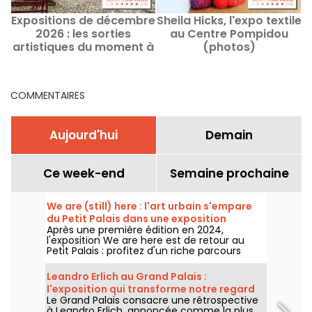
Expositions de décembre
Sheila Hicks, l'expo textile
D
2026 : les sorties
au Centre Pompidou
a
artistiques du moment à
(photos)
Paris et en Île-de-France
COMMENTAIRES
Aujourd'hui
Demain
Ce week-end
Semaine prochaine
We are (still) here : l'art urbain s'empare
du Petit Palais dans une exposition
Après une première édition en 2024,
gratuite cet été
l'exposition We are here est de retour au
Petit Palais : profitez d'un riche parcours
d'art urbain en plein cœur du musée des
Beaux-Arts. L'exposition est visible
Leandro Erlich au Grand Palais :
gratuitement du 20 juin au 20 septembre
l'exposition qui transforme notre regard
2026.
Le Grand Palais consacre une rétrospective
sur le réel - nos photos
à Leandro Erlich, annoncée comme la plus