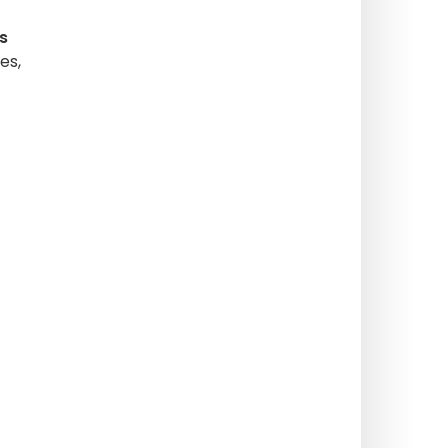
s
es,