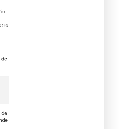
iée
otre
 de
s de
onde