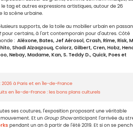
 le tag et autres expressions artistiques, autour de 26
de la scène urbaine.
lusieurs supports, de la toile au mobilier urbain en passan
t
pour certains, à l'art contemporain pour d'autres. Côté
 monde :
Alëxone, Bates, Jef Aérosol, Crash, Rime, Risk, 
ito, Shadi Alzaqzouq, Colorz, Gilbert, Cren, Hobz, Hen
zoo, Nebay, Madame, Kan, S. Teddy D., Quick, Poes et
 2026 à Paris et en Île-de-France
ts en Île-de-France : les bons plans culturels
utes ses coutures, l'exposition proposant une véritable
du mouvement. Et un
Group Show
anticipant l'arrivée du st
orks
pendant un an à partir de l'été 2019. Et si on se pench