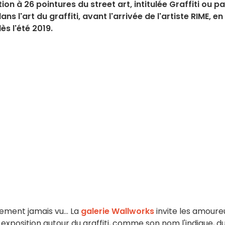
n à 26 pointures du street art, intitulée Graffiti ou pa
s l'art du graffiti, avant l'arrivée de l'artiste RIME, en
ès l'été 2019.
ement jamais vu... La
galerie Wallworks
invite les amoure
e exposition autour du graffiti, comme son nom l'indique, d