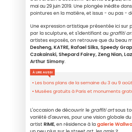
mai au 29 juin 2019. Une plongée inédite dans
pointures en la matière, et issus - ou pas - 
Une expression artistique présentée ici sur p
par la sculpture, et s'identifiant au
graffiti ar
artistes exposés, on retrouve que du beau
Desheng, KATRE, Rafael Silks, Speedy Graph
Czakainski, Shepard Fairey, Zeng Nian, La
Arthur Simony
.
À LIRE AUSSI
Les bons plans de la semaine du 3 au 9 août
Musées gratuits à Paris et monuments gratui
L'occasion de découvrir le
graffiti art
sous to
variété d'œuvres, pour une vision globale 
artist
RIME
, en résidence à la
galerie Wallw
un peu plus sur le street art, les amis ?