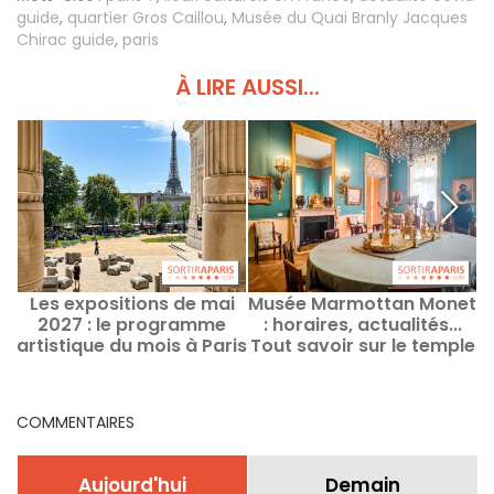
guide
,
quartier Gros Caillou
,
Musée du Quai Branly Jacques
Chirac guide
,
paris
À LIRE AUSSI...
Les expositions de mai
Musée Marmottan Monet
L
2027 : le programme
: horaires, actualités...
artistique du mois à Paris
Tout savoir sur le temple
et en Île-de-France
de l'impressionnisme
COMMENTAIRES
Aujourd'hui
Demain