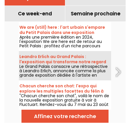
Ce week-end
Semaine prochaine
We are (still) here : l'art urbain s'empare
du Petit Palais dans une exposition
Après une première édition en 2024,
gratuite cet été
l'exposition We are here est de retour au
Petit Palais : profitez d'un riche parcours
d'art urbain en plein cœur du musée des
Beaux-Arts. L'exposition est visible
Leandro Erlich au Grand Palais :
gratuitement du 20 juin au 20 septembre
l'exposition qui transforme notre regard
2026.
Le Grand Palais consacre une rétrospective
sur le réel - nos photos
à Leandro Erlich, annoncée comme la plus
grande exposition dédiée à l'artiste en
Europe ! Rendez-vous du 2 juin au 6
septembre 2026 pour découvrir l'univers
Chacun cherche son chat: l'expo qui
singulier de Leandro Erlich, connu pour ses
explore les multiples facettes du félin à
installations qui brouillent nos repères et
"Chacun cherche son chat", voilà le nom de
Fluctuart - nos photos
notre perception dans l'espace public.
la nouvelle exposition gratuite à voir à
Fluctuart. Rendez-vous du 7 mai au 23 août
2026 pour admirer les œuvres d'une dizaine
d'artistes issus de l’art urbain. Pour
Affinez votre recherche
l'occasion, Madame, Kraken, Ardif ou encore
Wenna explorent les multiples facettes du
félin qui nous intrigue tant.