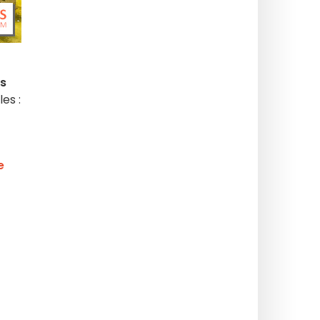
es
les :
e