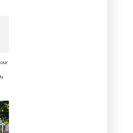
pour
du