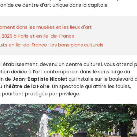
n de ce centre d'art unique dans la capitale.
 moment dans les musées et les lieux d'art
 2026 à Paris et en Île-de-France
ts en Île-de-France : les bons plans culturels
el établissement, devenu un centre culturel, vous attend 
tution dédiée à l’art contemporain dans le sens large du
ain de
Jean-Baptiste Nicolet
qui installe sur le boulevard 
du
théâtre de la Foire
. Un spectacle qui attire les foules,
, pourtant protégée par privilège.