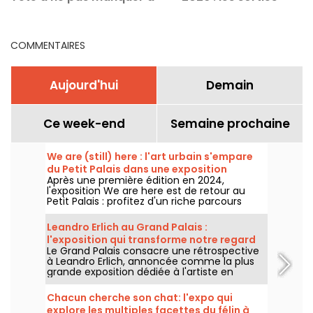
Paris
incontournables
COMMENTAIRES
Aujourd'hui
Demain
Ce week-end
Semaine prochaine
We are (still) here : l'art urbain s'empare
du Petit Palais dans une exposition
Après une première édition en 2024,
gratuite cet été
l'exposition We are here est de retour au
Petit Palais : profitez d'un riche parcours
d'art urbain en plein cœur du musée des
Beaux-Arts. L'exposition est visible
Leandro Erlich au Grand Palais :
gratuitement du 20 juin au 20 septembre
l'exposition qui transforme notre regard
2026.
Le Grand Palais consacre une rétrospective
sur le réel - nos photos
à Leandro Erlich, annoncée comme la plus
grande exposition dédiée à l'artiste en
Europe ! Rendez-vous du 2 juin au 6
septembre 2026 pour découvrir l'univers
Chacun cherche son chat: l'expo qui
singulier de Leandro Erlich, connu pour ses
explore les multiples facettes du félin à