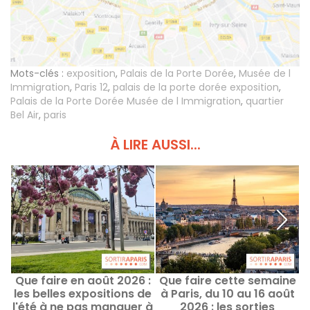
Mots-clés :
exposition
,
Palais de la Porte Dorée
,
Musée de l
Immigration
,
Paris 12
,
palais de la porte dorée exposition
,
Palais de la Porte Dorée Musée de l Immigration
,
quartier
Bel Air
,
paris
À LIRE AUSSI...
Que faire en août 2026 :
Que faire cette semaine
Q
les belles expositions de
à Paris, du 10 au 16 août
l'été à ne pas manquer à
2026 : les sorties