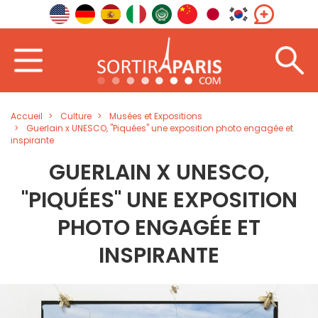
Accueil
Culture
Musées et Expositions
Guerlain x UNESCO, "Piquées" une exposition photo engagée et
inspirante
GUERLAIN X UNESCO,
"PIQUÉES" UNE EXPOSITION
PHOTO ENGAGÉE ET
INSPIRANTE