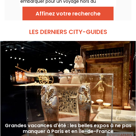
embarquer pour un voyage hors du
temps dans un lieu mythique du patrimoine
? Courrez découvrir AURA INVALIDES, un
Affinez votre recherche
spectacle son et lumière, pour découvrir
l’iconique Dôme des Invalides, à la tombée
de la nuit. Un moment féérique au sein du
Dôme, qui saura séduire petits et grands.
LES DERNIERS CITY-GUIDES
Grandes vacances d'été : les belles expos à ne pas
manquer à Paris et en Île-de-France