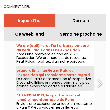
COMMENTAIRES
Aujourd'hui
Demain
Ce week-end
Semaine prochaine
We are (still) here : l'art urbain s'empare
du Petit Palais dans une exposition
Après une première édition en 2024,
gratuite cet été
l'exposition We are here est de retour au
Petit Palais : profitez d'un riche parcours
d'art urbain en plein cœur du musée des
Beaux-Arts. L'exposition est visible
Leandro Erlich au Grand Palais :
gratuitement du 20 juin au 20 septembre
l'exposition qui transforme notre regard
2026.
Le Grand Palais consacre une rétrospective
sur le réel - nos photos
à Leandro Erlich, annoncée comme la plus
grande exposition dédiée à l'artiste en
Europe ! Rendez-vous du 2 juin au 6
septembre 2026 pour découvrir l'univers
AURA INVALIDES, le spectacle son et
singulier de Leandro Erlich, connu pour ses
lumière incontournable de Paris
installations qui brouillent nos repères et
Envie d’une expérience unique, en nocturne
notre perception dans l'espace public.
à Paris ? Prêt à vous émerveiller et à