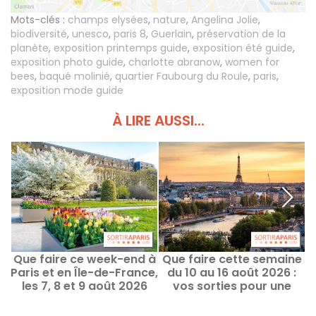
Mots-clés :
champs elysées
,
nature
,
Angelina Jolie
,
biodiversité
,
unesco
,
paris 8
,
Guerlain
,
préservation de la
planète
,
exposition printemps guide
,
exposition été guide
,
exposition photo guide
,
charlotte abranow
,
women for
bees
,
baqué molinié
,
quartier Faubourg du Roule
,
paris
,
exposition mode guide
À LIRE AUSSI...
Que faire ce week-end à
Que faire cette semaine
B
Paris et en Île-de-France,
du 10 au 16 août 2026 :
g
les 7, 8 et 9 août 2026
vos sorties pour une
semaine remplie à Paris