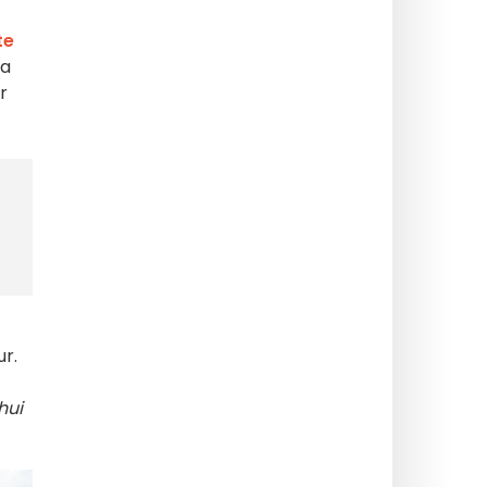
te
ia
r
r.
hui