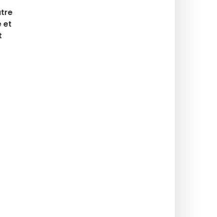
utre
 et
t