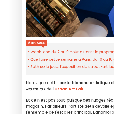
À LIRE AUSSI
Week-end du 7 au 9 août à Paris : le prog
Que faire cette semaine à Paris, du 10 au 16 
Seth se la joue, l'exposition de street-art
Notez que cette
carte blanche artistique 
les murs
» de l’
Urban Art Fair
.
Et ce n’est pas tout, puisque des nuages réa
magasin. Par ailleurs, l’artiste
Seth
dévoile 
l'ensemble de l'escalier principal. L'anamo