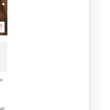
s
 un