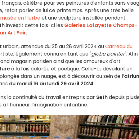
e français, célèbre pour ses peintures d'enfants sans visa
, refait parler de lui ce printemps. Après une très belle
musée en Herbe
et une sculpture installée pendant
th
investit cette fois-ci les
Galeries Lafayette Champs-
an Art Fair
.
rt urbain, attendue du 25 au 28 avril 2024 au
Carreau du
artiste, également connu en tant que "
globe painter
". Afi
rand magasin parisien ainsi que les amoureux d'art
ture
à la fois colorée et poétique. Celle-ci, dévoilant un
 plongée dans un nuage, est à découvrir au sein de l’
atriu
aris
du mardi 16 au lundi 29 avril 2024
.
ns la continuité du travail entrepris par
Seth
depuis plusi
 à l’honneur l’imagination enfantine.