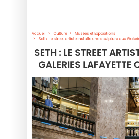
Accueil
Culture
Musées et Expositions
Seth : le street artiste installe une sculpture aux Ga
SETH : LE STREET ARTI
GALERIES LAFAYETTE