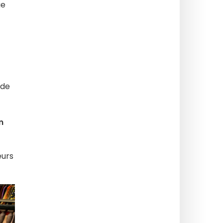
ge
n de
m
eurs