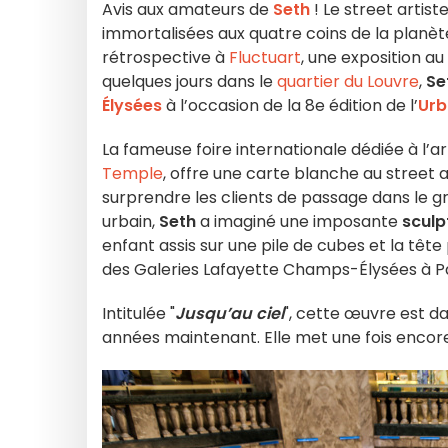
Avis aux amateurs de
Seth
! Le street artist
immortalisées aux quatre coins de la planète
rétrospective à
Fluctuart
, une exposition au
quelques jours dans le
quartier du Louvre
,
Se
Élysées
à l’occasion de la 8e édition de l’
Urb
La fameuse foire internationale dédiée à l’a
Temple
, offre une carte blanche au street 
surprendre les clients de passage dans le g
urbain,
Seth
a imaginé une imposante
sculp
enfant assis sur une pile de cubes et la tête
des Galeries Lafayette Champs-Élysées à P
Intitulée "
Jusqu’au ciel
", cette œuvre est da
années maintenant. Elle met une fois encore