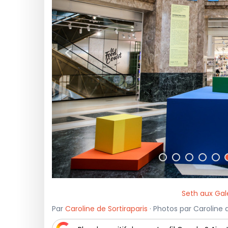
<
Seth aux Gal
Par
Caroline de Sortiraparis
· Photos par Caroline de