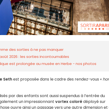
ramme des sorties à ne pas manquer
août 2026 : les sorties incontournables
 ludique est prolongée au musée en Herbe - nos photos
de Seth
est proposée dans le cadre des rendez-vous «
hor
lisés par des enfants sont aussi suspendus à l’entrée du
également un impressionnant
vortex coloré
déployé sur
rphose ouvre ainsi un passage vers une autre dimension et