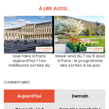
À LIRE AUSSI...
Que faire à Paris
Week-end du 7 au 9 août
aujourd’hui ? Les
à Paris : le programme
e
meilleures sorties du
des sorties à ne pas
d
Samedi 8 août 2026
manquer
COMMENTAIRES
Aujourd'hui
Demain