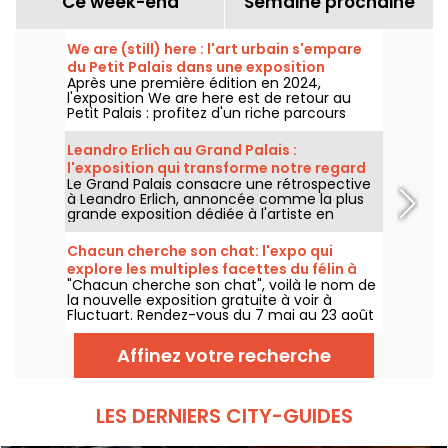
Ce week-end
Semaine prochaine
We are (still) here : l'art urbain s'empare
du Petit Palais dans une exposition
Après une première édition en 2024,
gratuite cet été
l'exposition We are here est de retour au
Petit Palais : profitez d'un riche parcours
d'art urbain en plein cœur du musée des
Beaux-Arts. L'exposition est visible
Leandro Erlich au Grand Palais :
gratuitement du 20 juin au 20 septembre
l'exposition qui transforme notre regard
2026.
Le Grand Palais consacre une rétrospective
sur le réel - nos photos
à Leandro Erlich, annoncée comme la plus
grande exposition dédiée à l'artiste en
Europe ! Rendez-vous du 2 juin au 6
septembre 2026 pour découvrir l'univers
Chacun cherche son chat: l'expo qui
singulier de Leandro Erlich, connu pour ses
explore les multiples facettes du félin à
installations qui brouillent nos repères et
"Chacun cherche son chat", voilà le nom de
Fluctuart - nos photos
notre perception dans l'espace public.
la nouvelle exposition gratuite à voir à
Fluctuart. Rendez-vous du 7 mai au 23 août
2026 pour admirer les œuvres d'une dizaine
d'artistes issus de l’art urbain. Pour
Affinez votre recherche
l'occasion, Madame, Kraken, Ardif ou encore
Wenna explorent les multiples facettes du
félin qui nous intrigue tant.
LES DERNIERS CITY-GUIDES