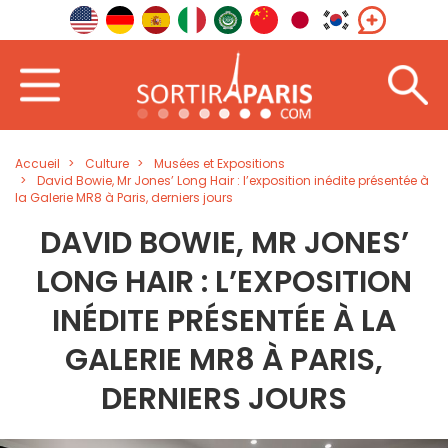
Accueil
Culture
Musées et Expositions
David Bowie, Mr Jones’ Long Hair : l’exposition inédite présentée à
la Galerie MR8 à Paris, derniers jours
DAVID BOWIE, MR JONES’
LONG HAIR : L’EXPOSITION
INÉDITE PRÉSENTÉE À LA
GALERIE MR8 À PARIS,
DERNIERS JOURS