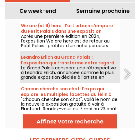
Ce week-end
Semaine prochaine
We are (still) here : l'art urbain s'empare
du Petit Palais dans une exposition
Après une première édition en 2024,
gratuite cet été
l'exposition We are here est de retour au
Petit Palais : profitez d'un riche parcours
d'art urbain en plein cœur du musée des
Beaux-Arts. L'exposition est visible
Leandro Erlich au Grand Palais :
gratuitement du 20 juin au 20 septembre
l'exposition qui transforme notre regard
2026.
Le Grand Palais consacre une rétrospective
sur le réel - nos photos
à Leandro Erlich, annoncée comme la plus
grande exposition dédiée à l'artiste en
Europe ! Rendez-vous du 2 juin au 6
septembre 2026 pour découvrir l'univers
Chacun cherche son chat: l'expo qui
singulier de Leandro Erlich, connu pour ses
explore les multiples facettes du félin à
installations qui brouillent nos repères et
"Chacun cherche son chat", voilà le nom de
Fluctuart - nos photos
notre perception dans l'espace public.
la nouvelle exposition gratuite à voir à
Fluctuart. Rendez-vous du 7 mai au 23 août
2026 pour admirer les œuvres d'une dizaine
d'artistes issus de l’art urbain. Pour
Affinez votre recherche
l'occasion, Madame, Kraken, Ardif ou encore
Wenna explorent les multiples facettes du
félin qui nous intrigue tant.