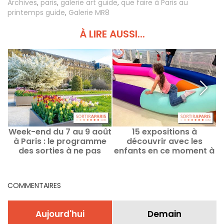
Archives
,
paris
,
galerie art guide
,
que faire à Paris au
printemps guide
,
Galerie MR8
À LIRE AUSSI...
Week-end du 7 au 9 août
15 expositions à
à Paris : le programme
découvrir avec les
des sorties à ne pas
enfants en ce moment à
manquer
Paris
COMMENTAIRES
Aujourd'hui
Demain