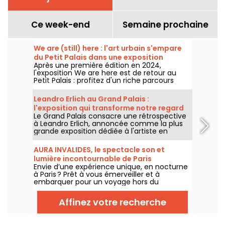
Ce week-end
Semaine prochaine
We are (still) here : l'art urbain s'empare
du Petit Palais dans une exposition
Après une première édition en 2024,
gratuite cet été
l'exposition We are here est de retour au
Petit Palais : profitez d'un riche parcours
d'art urbain en plein cœur du musée des
Beaux-Arts. L'exposition est visible
Leandro Erlich au Grand Palais :
gratuitement du 20 juin au 20 septembre
l'exposition qui transforme notre regard
2026.
Le Grand Palais consacre une rétrospective
sur le réel - nos photos
à Leandro Erlich, annoncée comme la plus
grande exposition dédiée à l'artiste en
Europe ! Rendez-vous du 2 juin au 6
septembre 2026 pour découvrir l'univers
AURA INVALIDES, le spectacle son et
singulier de Leandro Erlich, connu pour ses
lumière incontournable de Paris
installations qui brouillent nos repères et
Envie d’une expérience unique, en nocturne
notre perception dans l'espace public.
à Paris ? Prêt à vous émerveiller et à
embarquer pour un voyage hors du
temps dans un lieu mythique du patrimoine
? Courrez découvrir AURA INVALIDES, un
Affinez votre recherche
spectacle son et lumière, pour découvrir
l’iconique Dôme des Invalides, à la tombée
de la nuit. Un moment féérique au sein du