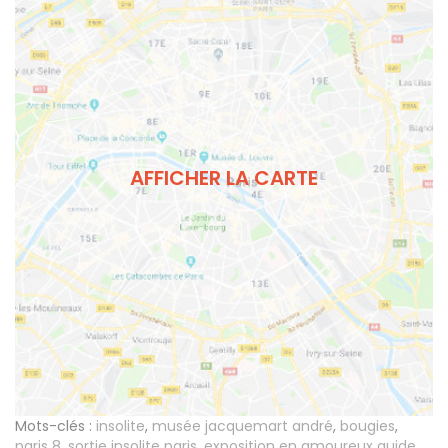
AFFICHER LA CARTE
Mots-clés :
insolite
,
musée jacquemart andré
,
bougies
,
paris 8
,
sortie insolite paris
,
exposition en amoureux guide
,