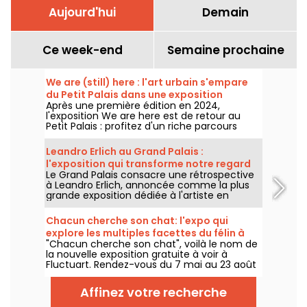
Aujourd'hui
Demain
Ce week-end
Semaine prochaine
We are (still) here : l'art urbain s'empare
du Petit Palais dans une exposition
Après une première édition en 2024,
gratuite cet été
l'exposition We are here est de retour au
Petit Palais : profitez d'un riche parcours
d'art urbain en plein cœur du musée des
Beaux-Arts. L'exposition est visible
Leandro Erlich au Grand Palais :
gratuitement du 20 juin au 20 septembre
l'exposition qui transforme notre regard
2026.
Le Grand Palais consacre une rétrospective
sur le réel - nos photos
à Leandro Erlich, annoncée comme la plus
grande exposition dédiée à l'artiste en
Europe ! Rendez-vous du 2 juin au 6
septembre 2026 pour découvrir l'univers
Chacun cherche son chat: l'expo qui
singulier de Leandro Erlich, connu pour ses
explore les multiples facettes du félin à
installations qui brouillent nos repères et
"Chacun cherche son chat", voilà le nom de
Fluctuart - nos photos
notre perception dans l'espace public.
la nouvelle exposition gratuite à voir à
Fluctuart. Rendez-vous du 7 mai au 23 août
2026 pour admirer les œuvres d'une dizaine
d'artistes issus de l’art urbain. Pour
Affinez votre recherche
l'occasion, Madame, Kraken, Ardif ou encore
Wenna explorent les multiples facettes du