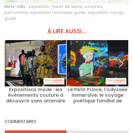
Mots-clés :
exposition
,
hauts de seine
,
suresnes
,
parfumerie
,
exposition historique guide
,
exposition navigo
guide
À LIRE AUSSI...
Expositions mode : les
Le Petit Prince, l'odyssée
évènements couture à
immersive: le voyage
découvrir sans attendre
poétique familial de
à Paris
retour à l'Atelier des
œ
Lumières
COMMENTAIRES