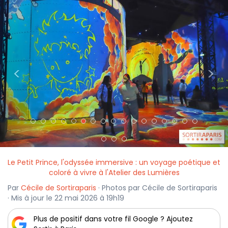
<
>
Le Petit Prince, l'odyssée immersive : un voyage poétique et
coloré à vivre à l'Atelier des Lumières
Par
Cécile de Sortiraparis
· Photos par Cécile de Sortiraparis
· Mis à jour le 22 mai 2026 à 19h19
Plus de positif dans votre fil Google ? Ajoutez