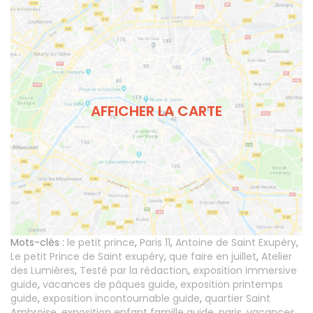
AFFICHER LA CARTE
Mots-clés :
le petit prince
,
Paris 11
,
Antoine de Saint Exupéry
,
Le petit Prince de Saint exupéry
,
que faire en juillet
,
Atelier
des Lumières
,
Testé par la rédaction
,
exposition immersive
guide
,
vacances de pâques guide
,
exposition printemps
guide
,
exposition incontournable guide
,
quartier Saint
Ambroise
,
exposition enfant famille guide
,
paris
,
vacances