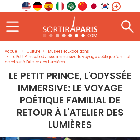
Accueil
Culture
Musées et Expositions
Le Petit Prince, l'odyssée immersive: le voyage poétique familial
de retour à l'Atelier des Lumières
LE PETIT PRINCE, L'ODYSSÉE
IMMERSIVE: LE VOYAGE
POÉTIQUE FAMILIAL DE
RETOUR À L'ATELIER DES
LUMIÈRES