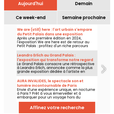
Aujourd'hui
Demain
Ce week-end
Semaine prochaine
We are (still) here : l'art urbain s'empare
du Petit Palais dans une exposition
Après une première édition en 2024,
gratuite cet été
l'exposition We are here est de retour au
Petit Palais : profitez d'un riche parcours
d'art urbain en plein cœur du musée des
Beaux-Arts. L'exposition est visible
Leandro Erlich au Grand Palais :
gratuitement du 20 juin au 20 septembre
l'exposition qui transforme notre regard
2026.
Le Grand Palais consacre une rétrospective
sur le réel - nos photos
à Leandro Erlich, annoncée comme la plus
grande exposition dédiée à l'artiste en
Europe ! Rendez-vous du 2 juin au 6
septembre 2026 pour découvrir l'univers
AURA INVALIDES, le spectacle son et
singulier de Leandro Erlich, connu pour ses
lumière incontournable de Paris
installations qui brouillent nos repères et
Envie d’une expérience unique, en nocturne
notre perception dans l'espace public.
à Paris ? Prêt à vous émerveiller et à
embarquer pour un voyage hors du
temps dans un lieu mythique du patrimoine
? Courrez découvrir AURA INVALIDES, un
Affinez votre recherche
spectacle son et lumière, pour découvrir
l’iconique Dôme des Invalides, à la tombée