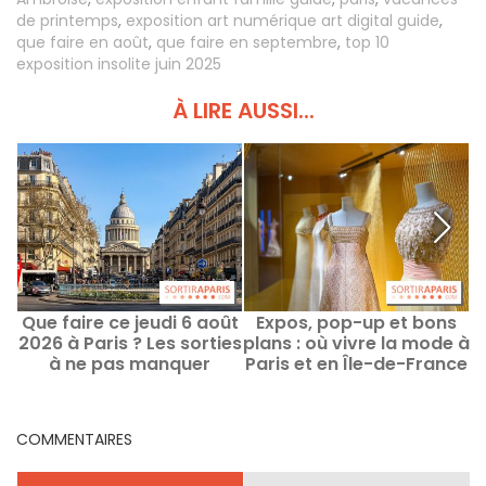
de printemps
,
exposition art numérique art digital guide
,
que faire en août
,
que faire en septembre
,
top 10
exposition insolite juin 2025
À LIRE AUSSI...
Que faire ce jeudi 6 août
Expos, pop-up et bons
2026 à Paris ? Les sorties
plans : où vivre la mode à
à ne pas manquer
Paris et en Île-de-France
en août 2026 ?
COMMENTAIRES