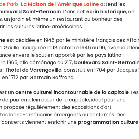
de Paris
.
La Maison de l'Amérique Latine
attend les
oulevard Saint-Germain
. Dans cet
écrin historique
, on
s, un jardin et même un restaurant au bonheur des
ir les cultures latino-américaines.
ine
est décidée en 1945 par le ministère français des Affai
 Gaulle. Inaugurée le 18 octobre 1946 au 96, avenue d'Ién
ance envers le soutien apporté par les pays latino-
bre 1965, elle déménage au 217,
boulevard Saint-Germai
: l'
hôtel de Varengeville
, construit en 1704 par Jacques
ié en 1712 par Germain Boffrand.
est un
centre culturel incontournable de la capitale
. Les
e de paix en plein cœur de la capitale, idéal pour une
 propose régulièrement des expositions d'art
stes latino-américains émergents ou confirmés. Des
s concerts viennent enrichir une
programmation culturel