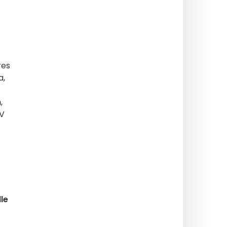
res
a,
n
,
 V
le