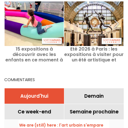
15 expositions à
Eté 2026 à Paris : les
E
découvrir avec les
expositions à visiter pour
l
enfants en ce moment à
un été artistique et
Paris
passionnant
COMMENTAIRES
Aujourd'hui
Demain
Ce week-end
Semaine prochaine
We are (still) here : l'art urbain s'empare