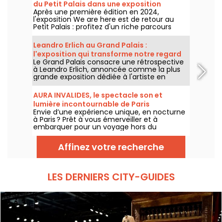
du Petit Palais dans une exposition
Après une première édition en 2024,
gratuite cet été
l'exposition We are here est de retour au
Petit Palais : profitez d'un riche parcours
d'art urbain en plein cœur du musée des
Beaux-Arts. L'exposition est visible
Leandro Erlich au Grand Palais :
gratuitement du 20 juin au 20 septembre
l'exposition qui transforme notre regard
2026.
Le Grand Palais consacre une rétrospective
sur le réel - nos photos
à Leandro Erlich, annoncée comme la plus
grande exposition dédiée à l'artiste en
Europe ! Rendez-vous du 2 juin au 6
septembre 2026 pour découvrir l'univers
AURA INVALIDES, le spectacle son et
singulier de Leandro Erlich, connu pour ses
lumière incontournable de Paris
installations qui brouillent nos repères et
Envie d’une expérience unique, en nocturne
notre perception dans l'espace public.
à Paris ? Prêt à vous émerveiller et à
embarquer pour un voyage hors du
temps dans un lieu mythique du patrimoine
? Courrez découvrir AURA INVALIDES, un
Affinez votre recherche
spectacle son et lumière, pour découvrir
l’iconique Dôme des Invalides, à la tombée
de la nuit. Un moment féérique au sein du
Dôme, qui saura séduire petits et grands.
LES DERNIERS CITY-GUIDES