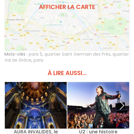
AFFICHER LA CARTE
Mots-clés :
paris 5
,
quartier Saint Germain des Prés
,
quartier
Val de Grâce
,
paris
À LIRE AUSSI...
AURA INVALIDES, le
U2 : une histoire
F