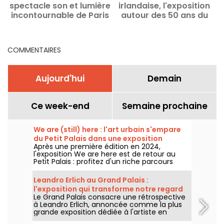
spectacle son et lumière
irlandaise, l'exposition
incontournable de Paris
autour des 50 ans du
groupe de Bono au
Centre culturel irlandais
COMMENTAIRES
Aujourd'hui
Demain
Ce week-end
Semaine prochaine
We are (still) here : l'art urbain s'empare
du Petit Palais dans une exposition
Après une première édition en 2024,
gratuite cet été
l'exposition We are here est de retour au
Petit Palais : profitez d'un riche parcours
d'art urbain en plein cœur du musée des
Beaux-Arts. L'exposition est visible
Leandro Erlich au Grand Palais :
gratuitement du 20 juin au 20 septembre
l'exposition qui transforme notre regard
2026.
Le Grand Palais consacre une rétrospective
sur le réel - nos photos
à Leandro Erlich, annoncée comme la plus
grande exposition dédiée à l'artiste en
Europe ! Rendez-vous du 2 juin au 6