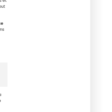
s et
but
ce
ons
a
e