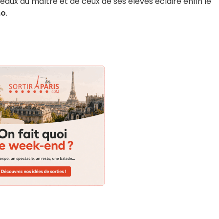
leaux du maître et de ceux de ses élèves éclaire enfin le
no
.