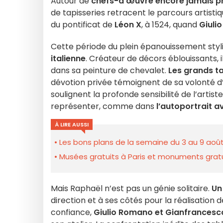
Autour de
chefs-d’œuvre encore jamais p
de tapisseries retracent le parcours artistiq
du pontificat de
Léon X
, à 1524, quand
Giuli
Cette période du plein épanouissement styl
italienne
. Créateur de décors éblouissants,
dans sa peinture de chevalet.
Les grands ta
dévotion privée témoignent de sa volonté d’
soulignent la profonde sensibilité de l’artis
représenter, comme dans
l’autoportrait a
À LIRE AUSSI
Les bons plans de la semaine du 3 au 9 août
Musées gratuits à Paris et monuments gratui
Mais Raphaël n’est pas un génie solitaire.
Un
direction et à ses côtés pour la réalisation
confiance,
Giulio Romano et Gianfrancesc