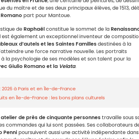
résentés en France
, une centaine de peintures, de dessin
ue du maître et de ses deux principaux élèves, de 1513, dé
o Romano
part pour Mantoue.
istique de
Raphaël
constitue le sommet de la
Renaissan
 il est également un exceptionnel inventeur de compositi
bleaux d’autels et les Saintes Familles
destinées à la
atteindre une force narrative nouvelle. Les portraits
te à la psychologie de ses modèles et son talent pour la
vec Giulio Romano et la
Velata
.
 2026 à Paris et en Île-de-France
ts en Île-de-France : les bons plans culturels
 atelier de près de cinquante personnes
travaille sous s
 des commandes qui lui sont passées. Ses collaborateurs d
o Penni
poursuivent aussi une activité indépendante dans