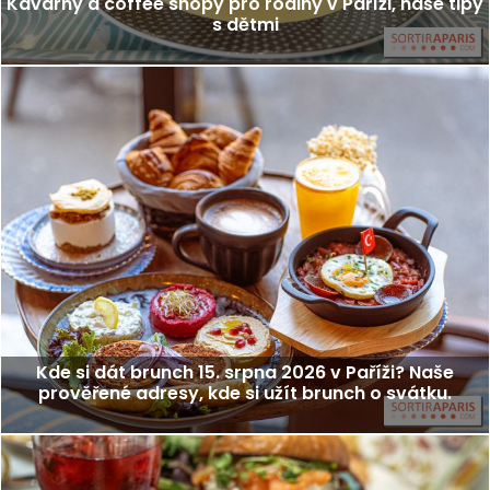
Kavárny a coffee shopy pro rodiny v Paříži, naše tipy
s dětmi
Kde si dát brunch 15. srpna 2026 v Paříži? Naše
prověřené adresy, kde si užít brunch o svátku.