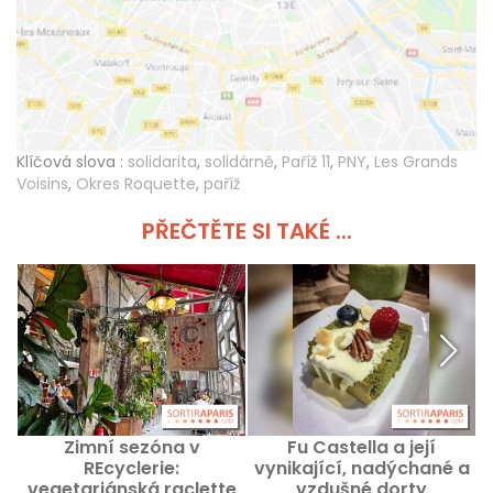
Klíčová slova :
solidarita
,
solidárně
,
Paříž 11
,
PNY
,
Les Grands
Voisins
,
Okres Roquette
,
paříž
PŘEČTĚTE SI TAKÉ ...
Zimní sezóna v
Fu Castella a její
REcyclerie:
vynikající, nadýchané a
vegetariánská raclette
vzdušné dorty