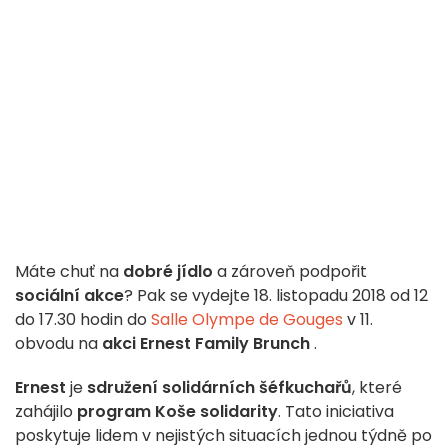
Máte chuť na
dobré jídlo
a zároveň podpořit
sociální akce
? Pak se vydejte 18. listopadu 2018 od 12
do 17.30 hodin do
Salle Olympe de Gouges
v 11.
obvodu na
akci Ernest Family Brunch
.
Ernest
je
sdružení solidárních šéfkuchařů
, které
zahájilo
program Koše solidarity
. Tato iniciativa
poskytuje lidem v nejistých situacích jednou týdně po