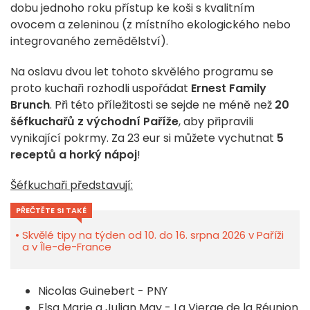
dobu jednoho roku přístup ke koši s kvalitním
ovocem a zeleninou (z místního ekologického nebo
integrovaného zemědělství).
Na oslavu dvou let tohoto skvělého programu se
proto kuchaři rozhodli uspořádat
Ernest Family
Brunch
. Při této příležitosti se sejde ne méně než
20
šéfkuchařů z východní Paříže
, aby připravili
vynikající pokrmy. Za 23 eur si můžete vychutnat
5
receptů a horký nápoj
!
Šéfkuchaři představují:
PŘEČTĚTE SI TAKÉ
Skvělé tipy na týden od 10. do 16. srpna 2026 v Paříži
a v Île-de-France
Nicolas Guinebert - PNY
Elsa Marie a Julian May - La Vierge de la Réunion