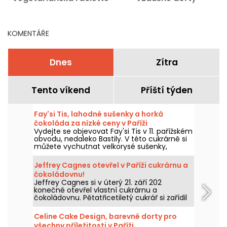
chata a bar s teplými
nápoji
KOMENTÁŘE
Dnes
Zítra
Tento víkend
Příští týden
Fay'si Tis, lahodné sušenky a horká
čokoláda za nízké ceny v Paříži
Vydejte se objevovat Fay'si Tis v 11. pařížském
obvodu, nedaleko Bastily. V této cukrárně si
můžete vychutnat velkorysé sušenky,
originální horkou čokoládu a kreativní latté,
aniž byste se zruinovali. Fay'si Tis a jeho
Jeffrey Cagnes otevřel v Paříži cukrárnu a
krásný příběh nás potěší dostupnými
čokoládovnu!
domácími výtvory. Řekneme vám o nich
Jeffrey Cagnes si v úterý 21. září 202
vše.
konečně otevřel vlastní cukrárnu a
čokoládovnu. Pětatřicetiletý cukrář si zařídil
obchod v ulici des Moines, přímo v srdci
čtvrti Batignolles, a připravil pro nás několik
Celine Cake Design, barevné dorty pro
úžasných objevů, překvapivých výtvorů,
všechny příležitosti v Paříži