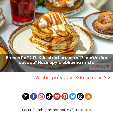
Brunch Paříž 17: Kde si dát brunch v 17. pařížském
obvodu? Naše tipy a oblíbená místa
Všichni průvodci : Kde se najíst? >
Sortir à Paris, partner pařížské turistické