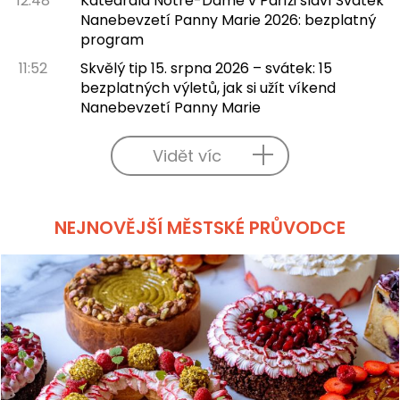
12:48
Katedrála Notre-Dame v Paříži slaví Svátek
Nanebevzetí Panny Marie 2026: bezplatný
program
11:52
Skvělý tip 15. srpna 2026 – svátek: 15
bezplatných výletů, jak si užít víkend
Nanebevzetí Panny Marie
Vidět víc
NEJNOVĚJŠÍ MĚSTSKÉ PRŮVODCE