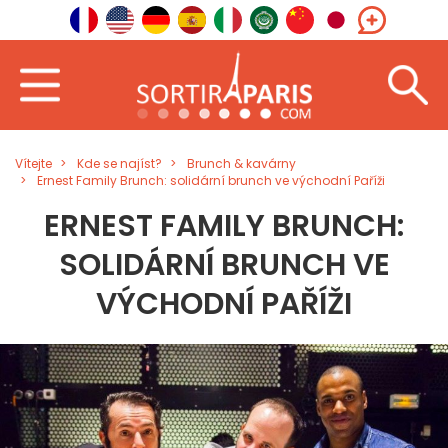
Vítejte
Kde se najíst?
Brunch & kavárny
Ernest Family Brunch: solidární brunch ve východní Paříži
ERNEST FAMILY BRUNCH:
SOLIDÁRNÍ BRUNCH VE
VÝCHODNÍ PAŘÍŽI