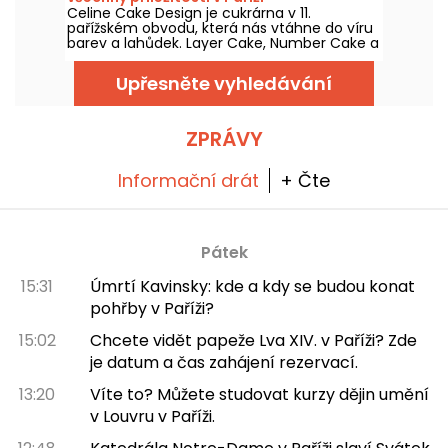
jistých favoritů a skvělých kolaborací.
Celine Cake Design je cukrárna v 11.
pařížském obvodu, která nás vtáhne do víru
barev a lahůdek. Layer Cake, Number Cake a
další ultra-personalizované kreace, vítejte
ve světě úžasného cake designu!
Upřesněte vyhledávání
ZPRÁVY
Informační drát
+ Čte
Pátek
15:31
Úmrtí Kavinsky: kde a kdy se budou konat
pohřby v Paříži?
15:02
Chcete vidět papeže Lva XIV. v Paříži? Zde
je datum a čas zahájení rezervací.
13:20
Víte to? Můžete studovat kurzy dějin umění
v Louvru v Paříži.