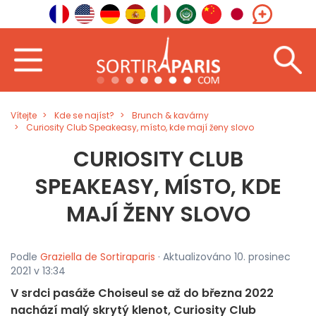
Vítejte
Kde se najíst?
Brunch & kavárny
Curiosity Club Speakeasy, místo, kde mají ženy slovo
CURIOSITY CLUB
SPEAKEASY, MÍSTO, KDE
MAJÍ ŽENY SLOVO
Podle
Graziella de Sortiraparis
· Aktualizováno 10. prosinec
2021 v 13:34
V srdci pasáže Choiseul se až do března 2022
nachází malý skrytý klenot, Curiosity Club