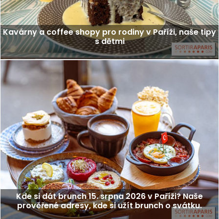
Kavárny a coffee shopy pro rodiny v Paříži, naše tipy
s dětmi
Kde si dát brunch 15. srpna 2026 v Paříži? Naše
prověřené adresy, kde si užít brunch o svátku.