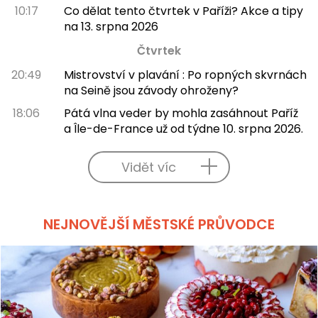
10:17
Co dělat tento čtvrtek v Paříži? Akce a tipy
na 13. srpna 2026
Čtvrtek
20:49
Mistrovství v plavání : Po ropných skvrnách
na Seině jsou závody ohroženy?
18:06
Pátá vlna veder by mohla zasáhnout Paříž
a Île-de-France už od týdne 10. srpna 2026.
Vidět víc
NEJNOVĚJŠÍ MĚSTSKÉ PRŮVODCE