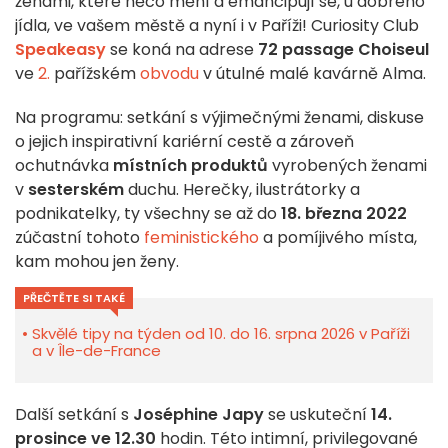
ženami, které něco mění a emancipují se, u dobrého
jídla, ve vašem městě a nyní i v Paříži! Curiosity Club
Speakeasy
se koná na adrese
72 passage Choiseul
ve
2.
pařížském
obvodu
v útulné malé kavárně Alma.
Na programu: setkání s výjimečnými ženami, diskuse
o jejich inspirativní kariérní cestě a zároveň
ochutnávka
místních produktů
vyrobených ženami
v
sesterském
duchu. Herečky, ilustrátorky a
podnikatelky, ty všechny se až do
18. března 2022
zúčastní tohoto
feministického
a pomíjivého místa,
kam mohou jen ženy.
PŘEČTĚTE SI TAKÉ
Skvělé tipy na týden od 10. do 16. srpna 2026 v Paříži
a v Île-de-France
Další setkání s
Joséphine Japy
se uskuteční
14.
prosince ve 12.30
hodin. Této intimní, privilegované