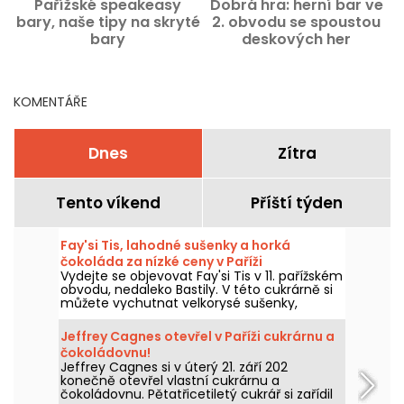
Pařížské speakeasy
Dobrá hra: herní bar ve
bary, naše tipy na skryté
2. obvodu se spoustou
bary
deskových her
p
KOMENTÁŘE
Dnes
Zítra
Tento víkend
Příští týden
Fay'si Tis, lahodné sušenky a horká
čokoláda za nízké ceny v Paříži
Vydejte se objevovat Fay'si Tis v 11. pařížském
obvodu, nedaleko Bastily. V této cukrárně si
můžete vychutnat velkorysé sušenky,
originální horkou čokoládu a kreativní latté,
aniž byste se zruinovali. Fay'si Tis a jeho
Jeffrey Cagnes otevřel v Paříži cukrárnu a
krásný příběh nás potěší dostupnými
čokoládovnu!
domácími výtvory. Řekneme vám o nich
Jeffrey Cagnes si v úterý 21. září 202
vše.
konečně otevřel vlastní cukrárnu a
čokoládovnu. Pětatřicetiletý cukrář si zařídil