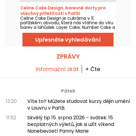
obchod v ulici des Moines, přímo v srdci
čtvrti Batignolles, a připravil pro nás několik
Celine Cake Design, barevné dorty pro
úžasných objevů, překvapivých výtvorů,
všechny příležitosti v Paříži
jistých favoritů a skvělých kolaborací.
Celine Cake Design je cukrárna v 11.
pařížském obvodu, která nás vtáhne do víru
barev a lahůdek. Layer Cake, Number Cake a
další ultra-personalizované kreace, vítejte
ve světě úžasného cake designu!
Upřesněte vyhledávání
ZPRÁVY
Informační drát
+ Čte
Pátek
13:20
Víte to? Můžete studovat kurzy dějin umění
v Louvru v Paříži.
11:52
Skvělý tip 15. srpna 2026 – svátek: 15
bezplatných výletů, jak si užít víkend
Nanebevzetí Panny Marie