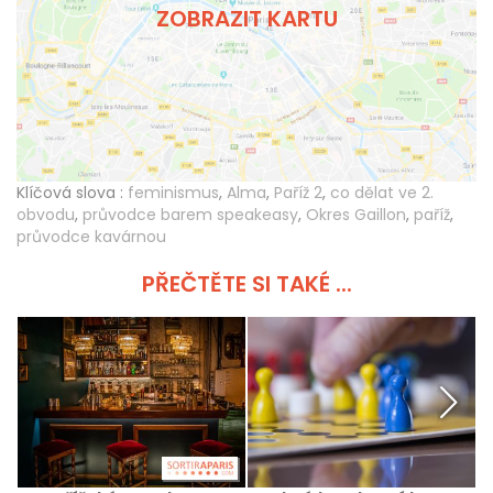
ZOBRAZIT KARTU
Klíčová slova :
feminismus
,
Alma
,
Paříž 2
,
co dělat ve 2.
obvodu
,
průvodce barem speakeasy
,
Okres Gaillon
,
paříž
,
průvodce kavárnou
PŘEČTĚTE SI TAKÉ ...