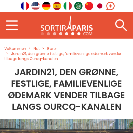
Velkommen
Nat
Barer
Jardin21, den grønne, festlige, familievenlige ødemark vender
tilbage langs Ourcq-kanalen
JARDIN21, DEN GRØNNE,
FESTLIGE, FAMILIEVENLIGE
ØDEMARK VENDER TILBAGE
LANGS OURCQ-KANALEN