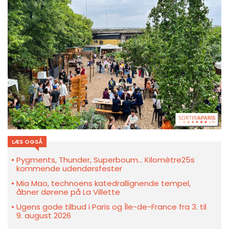
LÆS OGSÅ
Pygments, Thunder, Superboum... Kilomètre25s
kommende udendørsfester
Mia Mao, technoens katedrallignende tempel,
åbner dørene på La Villette
Ugens gode tilbud i Paris og Île-de-France fra 3. til
9. august 2026