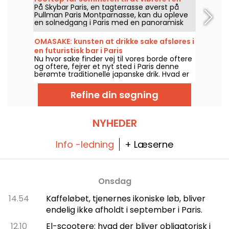
På Skybar Paris, en tagterrasse øverst på
højde af 115 meter
Pullman Paris Montparnasse, kan du opleve
en solnedgang i Paris med en panoramisk
udsigt til Eiffeltårnet og byens smukkeste
monumenter, mellem cocktails, afterwork
OMASAKE: kunsten at drikke sake afsløres i
og festlige aftener.
en futuristisk bar i Paris
Nu hvor sake finder vej til vores borde oftere
og oftere, fejrer et nyt sted i Paris denne
berømte traditionelle japanske drik. Hvad er
navnet? OMASAKE. OMASAKE-baren, der
ligger i stueetagen i 27/4-bygningen,
Refine din søgning
tilbyder en rig rejse til den opgående sols
land for at opdage denne alkoholiske
specialitet, hvis hemmeligheder har været
nøje bevogtet i tusinder af år.
NYHEDER
Info -ledning
+ Læserne
Onsdag
14.54
Kaffeløbet, tjenernes ikoniske løb, bliver
endelig ikke afholdt i september i Paris.
12.10
El-scootere: hvad der bliver obligatorisk i