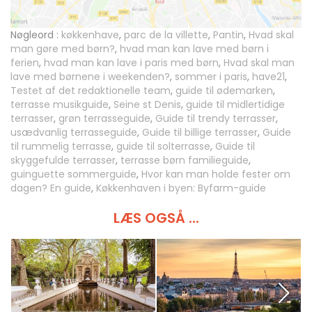
Nøgleord :
køkkenhave
,
parc de la villette
,
Pantin
,
Hvad skal
man gøre med børn?
,
hvad man kan lave med børn i
ferien
,
hvad man kan lave i paris med børn
,
Hvad skal man
lave med børnene i weekenden?
,
sommer i paris
,
have21
,
Testet af det redaktionelle team
,
guide til ødemarken
,
terrasse musikguide
,
Seine st Denis
,
guide til midlertidige
terrasser
,
grøn terrasseguide
,
Guide til trendy terrasser
,
usædvanlig terrasseguide
,
Guide til billige terrasser
,
Guide
til rummelig terrasse
,
guide til solterrasse
,
Guide til
skyggefulde terrasser
,
terrasse børn familieguide
,
guinguette sommerguide
,
Hvor kan man holde fester om
dagen? En guide
,
Køkkenhaven i byen: Byfarm-guide
LÆS OGSÅ ...