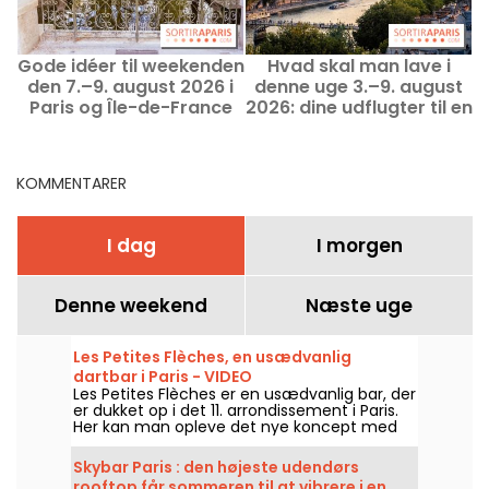
Gode idéer til weekenden
Hvad skal man lave i
U
den 7.–9. august 2026 i
denne uge 3.–9. august
o
Paris og Île-de-France
2026: dine udflugter til en
uge fyldt med oplevelser
i Paris
KOMMENTARER
I dag
I morgen
Denne weekend
Næste uge
Les Petites Flèches, en usædvanlig
dartbar i Paris - VIDEO
Les Petites Flèches er en usædvanlig bar, der
er dukket op i det 11. arrondissement i Paris.
Her kan man opleve det nye koncept med
online dart, som er helt nyt i Paris, mens
man nyder håndbryggede øl og lækre
Skybar Paris : den højeste udendørs
mezze.
rooftop får sommeren til at vibrere i en