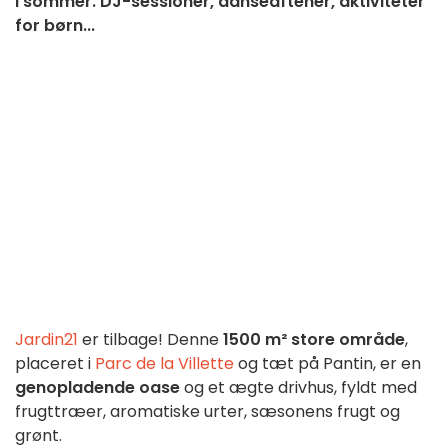
i sommer. DJ-sessioner, danseaftener, aktiviteter
for børn...
Jardin21
er tilbage! Denne
1500 m² store område
,
placeret i
Parc de la Villette
og tæt på Pantin, er en
genopladende oase
og et ægte drivhus, fyldt med
frugttræer, aromatiske urter, sæsonens frugt og
grønt.