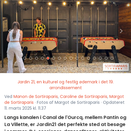
<
>
Jardin 21, en kulturel og festlig ødemark i det 19.
arrondissement
Ved
Manon de Sortiraparis
,
Caroline de Sortiraparis
,
Margot
de Sortiraparis
· Fotos af Margot de Sortiraparis · Opdateret
11. marts 2025 kl. 11.37
Langs kanalen i Canal de l'Ourcq, mellem Pantin og
La Villette, er Jardin21 det perfekte sted at besøge