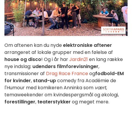
Om aftenen kan du nyde
elektroniske aftener
arrangeret af lokale grupper med en følelse af
house og disco
! Og i år har
Jardin21
en lang række
nye indslag:
udendørs filmforevisninger
,
transmissioner af
Drag Race France
og
fodbold-EM
for kvinder
,
stand-up
comedy fra Académie de
l'Humour med komikeren Anninka som
vært
,
temaweekender om kvindespørgsmål og økologi,
forestillinger
,
teaterstykker
og meget mere.