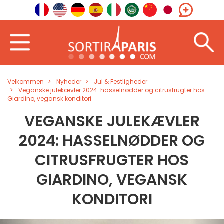
Velkommen
Nyheder
Jul & Festligheder
Veganske julekævler 2024: hasselnødder og citrusfrugter hos
Giardino, vegansk konditori
VEGANSKE JULEKÆVLER
2024: HASSELNØDDER OG
CITRUSFRUGTER HOS
GIARDINO, VEGANSK
KONDITORI