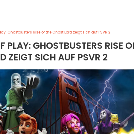
Play: Ghostbusters Rise of the Ghost Lord zeigt sich auf PSVR 2
F PLAY: GHOSTBUSTERS RISE O
D ZEIGT SICH AUF PSVR 2