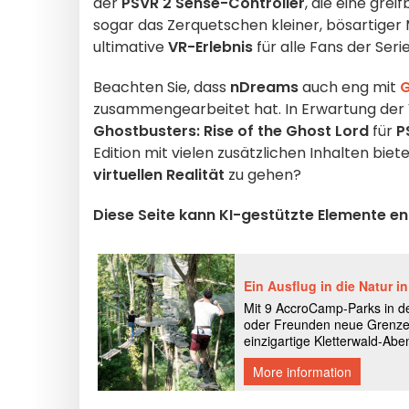
der
PSVR 2 Sense-Controller
, die eine gre
sogar das Zerquetschen kleiner, bösartige
ultimative
VR-Erlebnis
für alle Fans der Serie
Beachten Sie, dass
nDreams
auch eng mit
G
zusammengearbeitet hat. In Erwartung der V
Ghostbusters: Rise of the Ghost Lord
für
P
Edition mit vielen zusätzlichen Inhalten biete
virtuellen Realität
zu gehen?
Diese Seite kann KI-gestützte Elemente en