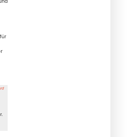
und
für
-
er