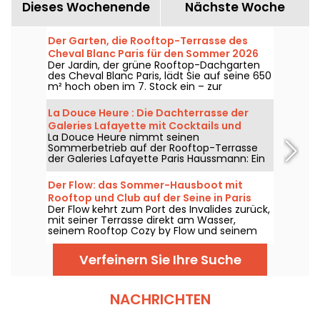
Dieses Wochenende
Nächste Woche
Der Garten, die Rooftop-Terrasse des
Cheval Blanc Paris für den Sommer 2026
Der Jardin, der grüne Rooftop-Dachgarten
des Cheval Blanc Paris, lädt Sie auf seine 650
m² hoch oben im 7. Stock ein – zur
Sommersaison 2026. Dort genießen Sie die
frische Karte von William Béquin und die
La Douce Heure : Die Dachterrasse der
berühmten Eisbecher von Maxime Frédéric,
Galeries Lafayette mit Cocktails und
von Mittwoch bis Sonntag den ganzen
La Douce Heure nimmt seinen
Tapas von Cyril Lignac
Sommer lang.
Sommerbetrieb auf der Rooftop-Terrasse
der Galeries Lafayette Paris Haussmann: Ein
temporärer Bar-Ort mit Riviera-Feeling,
Cocktails mit Holunderblüten und zum
Der Flow: das Sommer-Hausboot mit
Teilen bestimmte Teller von Cyril Lignac –
Rooftop und Club auf der Seine in Paris
vom 18. Juni bis zum 31. August 2026 zu
Der Flow kehrt zum Port des Invalides zurück,
entdecken.
mit seiner Terrasse direkt am Wasser,
seinem Rooftop Cozy by Flow und seinem
Club in der Kajüte, zwischen Street Food,
Cocktails, DJ-Sets und Sommerabenden an
Verfeinern Sie Ihre Suche
der Seine.
NACHRICHTEN