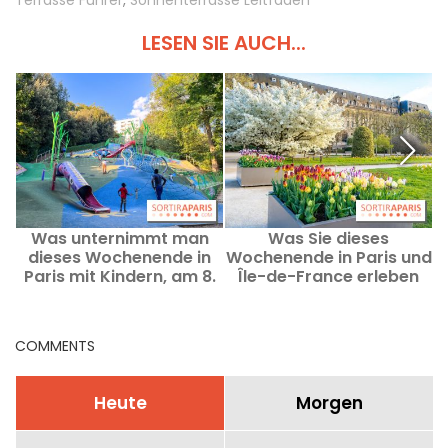
LESEN SIE AUCH...
Was unternimmt man
Was Sie dieses
dieses Wochenende in
Wochenende in Paris und
1
Paris mit Kindern, am 8.
Île-de-France erleben
und 9. August 2026?
können, vom 7. bis 9.
August 2026
COMMENTS
Heute
Morgen