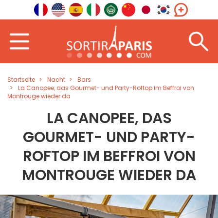
Startseite
Nacht
Bars
La Canopee, das Gourmet- und Party-Roftop im Beffroi von
Montrouge wieder da
LA CANOPEE, DAS
GOURMET- UND PARTY-
ROFTOP IM BEFFROI VON
MONTROUGE WIEDER DA