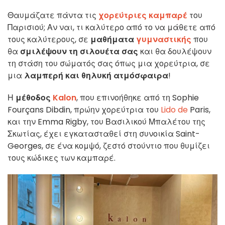
Θαυμάζατε πάντα τις
χορεύτριες καμπαρέ
του
Παρισιού; Αν ναι, τι καλύτερο από το να μάθετε από
τους καλύτερους, σε
μαθήματα
γυμναστικής
που
θα
σμιλέψουν τη σιλουέτα σας
και θα δουλέψουν
τη στάση του σώματός σας όπως μια χορεύτρια, σε
μια
λαμπερή και θηλυκή ατμόσφαιρα
!
Η
μέθοδος
Kalon
, που επινοήθηκε από τη Sophie
Fourçans Dibdin, πρώην χορεύτρια του
Lido de
Paris,
και την Emma Rigby, του Βασιλικού Μπαλέτου της
Σκωτίας, έχει εγκατασταθεί στη συνοικία Saint-
Georges, σε ένα κομψό, ζεστό στούντιο που θυμίζει
τους κώδικες των καμπαρέ.