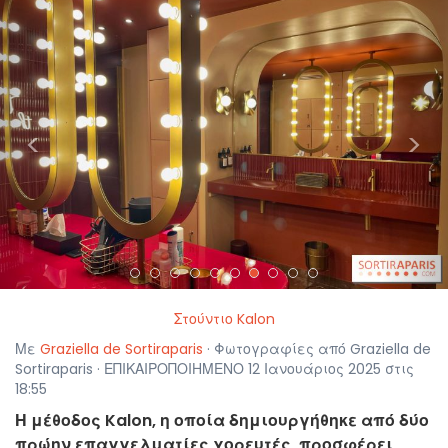
<
>
Στούντιο Kalon
Με
Graziella de Sortiraparis
· Φωτογραφίες από Graziella de
Sortiraparis · ΕΠΙΚΑΙΡΟΠΟΙΗΜΕΝΟ 12 Ιανουάριος 2025 στις
18:55
Η μέθοδος Kalon, η οποία δημιουργήθηκε από δύο
πρώην επαγγελματίες χορευτές, προσφέρει