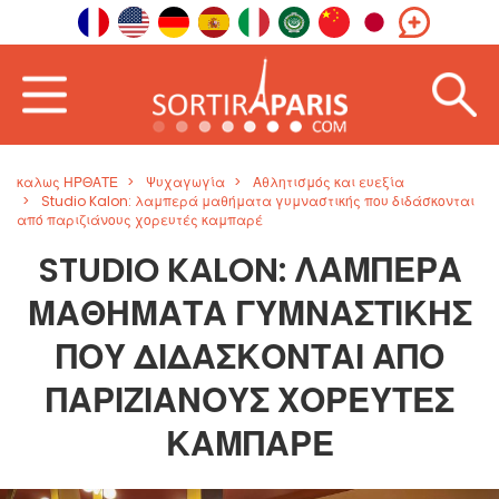
καλως ΗΡΘΑΤΕ
Ψυχαγωγία
Αθλητισμός και ευεξία
Studio Kalon: λαμπερά μαθήματα γυμναστικής που διδάσκονται
από παριζιάνους χορευτές καμπαρέ
STUDIO KALON: ΛΑΜΠΕΡΆ
ΜΑΘΉΜΑΤΑ ΓΥΜΝΑΣΤΙΚΉΣ
ΠΟΥ ΔΙΔΆΣΚΟΝΤΑΙ ΑΠΌ
ΠΑΡΙΖΙΆΝΟΥΣ ΧΟΡΕΥΤΈΣ
ΚΑΜΠΑΡΈ