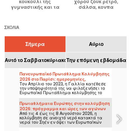
κουκούλι της
χορού ζουκ ρετρό,
γυμναστικής και τα
σάλσα, κονπα
μαθήματά του με
υπογραφή,
σχεδιασμένα για όλες
ΣΧΌΛΙΑ
τις γυναίκες.
Σήμερα
Αύριο
Αυτό το Σαββατοκύριακο
Την επόμενη εβδομάδα
Πανευρωπαϊκό Πρωτάθλημα Κολύμβησης
2026 στο Παρίσι: ημερομηνίες,
Τον Απρίλιο του 2023, η Γαλλία κατέθεσε
πρόγραμμα, όλες οι πληροφορίες για τη
την υποψηφιότητά της να φιλοξενήσει το
διοργάνωση
Ευρωπαϊκό Πρωτάθλημα κολύμβησης το
2026. Από τις 31 Ιουλίου μέχρι τις 16
Αυγούστου, το Κέντρο Ολυμπιακής
Πρωταθλήματα Ευρώπης στην κολύμβηση
Κολύμβησης σας περιμένει για να
2026: πρόγραμμα και ώρες των αγώνων
εμψυχώσετε τους αθλητές μας. Δείτε όλες
Από τις 4 έως τις 8 Αυγούστου 2026, η
κολύμβησης σε ανοιχτό νερό
τις πληροφορίες που χρειάζεται να
κολύμβηση σε ανοιχτό νερό κατακτά τα
γνωρίζετε για τους αγώνες και τα
νερά του Σηέν εν όψει των Ευρωπαϊκών
αγωνίσματα!
Πρωταθλημάτων στο Παρίσι. Μεταξύ των 5
χλμ, 10 χλμ και της μεικτής