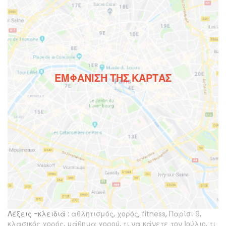
ΕΜΦΆΝΙΣΗ ΤΗΣ ΚΆΡΤΑΣ
Λέξεις -κλειδιά :
αθλητισμός
,
χορός
,
fitness
,
Παρίσι 9
,
κλασικός χορός
,
μάθημα χορού
,
τι να κάνετε τον Ιούλιο
,
τι