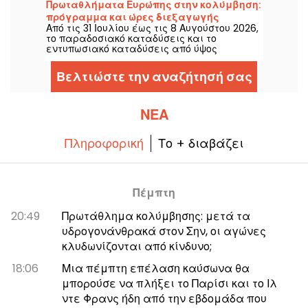
Πρωταθλήματα Ευρώπης στην κολύμβηση:
σκυταλοδρομίας, οι κορυφαίοι
πρόγραμμα και ώρες διεξαγωγής
μαραθωνοδρόμοι του υδάτινου αθλήματος
Από τις 31 Ιουλίου έως τις 8 Αυγούστου 2026,
αγώνων καταδύσεων και υψηλής
κοντράρονται σε ένα φυσικό τοπίο μυθικό.
το παραδοσιακό καταδύσεις και το
κατάδυσης
εντυπωσιακό καταδύσεις από ύψος
κυριεύουν τα Ευρωπαϊκά Πρωταθλήματα
Κολύμβησης. Μεταξύ της Ολυμπιακής
Βελτιώστε την αναζήτησή σας
δεξαμενής του Σαιν-Ντενί και του φυσικού
τοπίου του Σεη, οι κορυφαίοι καταδύτες της
ήπειρου θα ριχτούν για ακροβατικές
φιγούρες που κόβουν την ανάσα.
ΝΈΑ
Πληροφορική
Το + διαβάζει
Πέμπτη
20:49
Πρωτάθλημα κολύμβησης: μετά τα
υδρογονάνθρακά στον Σην, οι αγώνες
κλυδωνίζονται από κίνδυνο;
18:06
Μια πέμπτη επέλαση καύσωνα θα
μπορούσε να πλήξει το Παρίσι και το Ιλ
ντε Φρανς ήδη από την εβδομάδα που