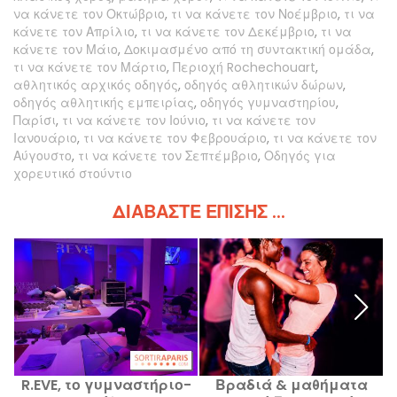
να κάνετε τον Οκτώβριο
,
τι να κάνετε τον Νοέμβριο
,
τι να
κάνετε τον Απρίλιο
,
τι να κάνετε τον Δεκέμβριο
,
τι να
κάνετε τον Μάιο
,
Δοκιμασμένο από τη συντακτική ομάδα
,
τι να κάνετε τον Μάρτιο
,
Περιοχή Rochechouart
,
αθλητικός αρχικός οδηγός
,
οδηγός αθλητικών δώρων
,
οδηγός αθλητικής εμπειρίας
,
οδηγός γυμναστηρίου
,
Παρίσι
,
τι να κάνετε τον Ιούνιο
,
τι να κάνετε τον
Ιανουάριο
,
τι να κάνετε τον Φεβρουάριο
,
τι να κάνετε τον
Αύγουστο
,
τι να κάνετε τον Σεπτέμβριο
,
Οδηγός για
χορευτικό στούντιο
ΔΙΑΒΆΣΤΕ ΕΠΊΣΗΣ ...
R.EVE, το γυμναστήριο-
Βραδιά & μαθήματα