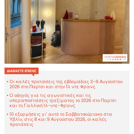
ΔΙΑΒΆΣΤΕ ΕΠΊΣΗΣ
Οι καλές προτάσεις της εβδομάδας 3–9 Αυγούστου
2026 στο Παρίσι και στην Ίλ ντε Φρανς
Ο οδηγός για τις αγωνιστικές και τις
υπεραποστάσεις τρεξίματος το 2026 στο Παρίσι
και τη Γαλλική Ίλ-ντε-Φρανς
10 εξορμήσεις γι' αυτό το Σαββατοκύριακο στα
Υβλίν, στις 8 και 9 Αυγούστου 2026, οι καλές
προτάσεις