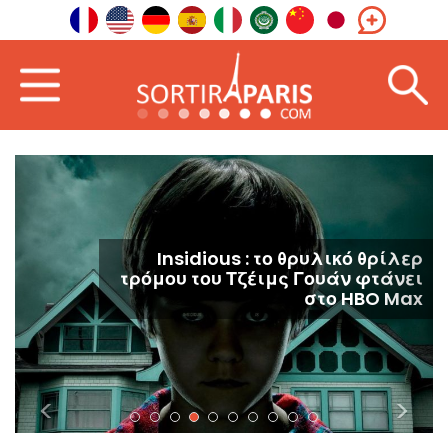
Insidious : το θρυλικό θρίλερ
τρόμου του Τζέιμς Γουάν φτάνει
στο HBO Max
<
>