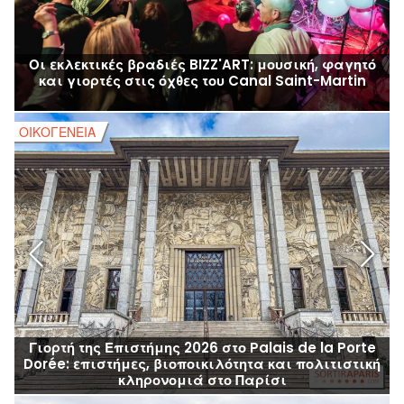
Οι εκλεκτικές βραδιές BIZZ'ART: μουσική, φαγητό
και γιορτές στις όχθες του Canal Saint-Martin
ΟΙΚΟΓΈΝΕΙΑ
Ο
Γιορτή της Επιστήμης 2026 στο Palais de la Porte
Dorée: επιστήμες, βιοποικιλότητα και πολιτιστική
κληρονομιά στο Παρίσι