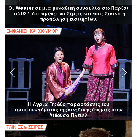
Οι Weezer σε μια μοναδική συναυλία στο Παρίσι
το 2027: ό,τι πρέπει να ξέρετε και πότε ξεκινά η
προπώληση εισιτηρίων.
ΕΜΦΆΝΙΣΗ ΚΑΙ ΧΙΟΎΜΟΡ
Ε
Η Άγρια Γη: δύο παραστάσεις του
αριστουργήματος της κινεζικής όπερας στην
Αίθουσα Πλέιελ
ΤΑΙΝΊΕΣ & ΣΕΙΡΈΣ
Τ