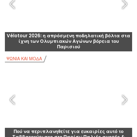
Vélotour 2026: η απρόσμενη ποδηλατική βόλτα στα
ίχνη των Ολυμπιακών Αγώνων βόρεια του
Παρισιού
ΨΏΝΙΑ ΚΑΙ ΜΌΔΑ
Ψ
Πού να περιπλανηθείτε για ευκαιρίες αυτό το
Σαββατοκύριακο στο Παρίσι; Παλιές αγορές &