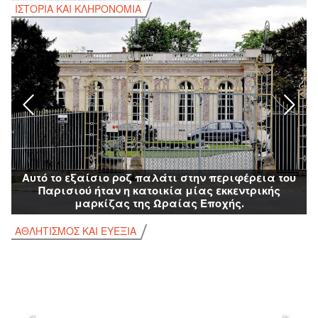
ΙΣΤΟΡΊΑ ΚΑΙ ΚΛΗΡΟΝΟΜΙΆ
Ι
Αυτό το εξαίσιο ροζ παλάτι στην περιφέρεια του
Παρισιού ήταν η κατοικία μίας εκκεντρικής
μαρκίζας της Ωραίας Εποχής.
ΑΘΛΗΤΙΣΜΌΣ ΚΑΙ ΕΥΕΞΊΑ
Α