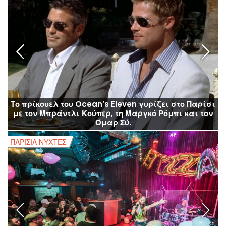
Το πρίκουελ του Ocean’s Eleven γυρίζει στο Παρίσι
Α
με τον Μπράντλι Κούπερ, τη Μαργκό Ρόμπι και τον
Όμαρ Σύ.
ΠΑΡΙΣΙΆ ΝΎΧΤΕΣ
Π