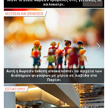
καλοκαίρι.
ΜΟΥΣΕΊΑ ΚΑΙ ΕΚΘΈΣΕΙΣ
Μ
Αυτή η δωρεάν έκθεση αποκαλύπτει τα αρχεία των
διάσημων φιγούρων με χέρια σε λαβίδα στο
Παρίσι
ΕΣΤΙΑΤΌΡΙΟ
Ε