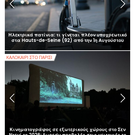
Ηλεκτρικά πατίνια: τι γίνεται πλέον υποχρεωτικό
στα Hauts-de-Seine (92) από την 1η Αυγούστου
ΚΑΛΟΚΑΊΡΙ ΣΤΟ ΠΑΡΊΣΙ
Κ
Κινηματογράφος σε εξωτερικούς χώρους στο Σεν
Ντενί το 2026: δωρεάν προβολές στις γειτονιές το