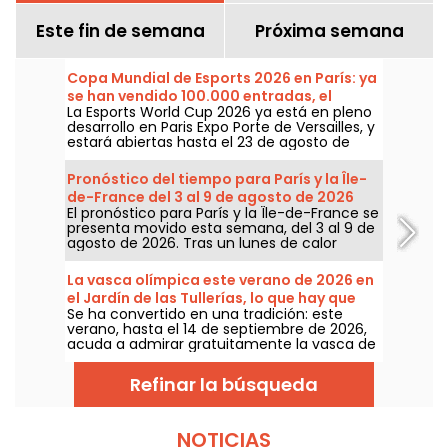
Este fin de semana
Próxima semana
Copa Mundial de Esports 2026 en París: ya
se han vendido 100.000 entradas, el
La Esports World Cup 2026 ya está en pleno
programa
desarrollo en Paris Expo Porte de Versailles, y
estará abiertas hasta el 23 de agosto de
2026. En la rueda de prensa de este
miércoles 8 de julio, los organizadores
Pronóstico del tiempo para París y la Île-
informaron que ya se han vendido 100 000
de-France del 3 al 9 de agosto de 2026
entradas para esta primera edición fuera de
El pronóstico para París y la Île-de-France se
Arabia Saudita. Hacemos un balance de lo
presenta movido esta semana, del 3 al 9 de
que nos espera en las próximas semanas.
agosto de 2026. Tras un lunes de calor
extremo con riesgo de tormentas, las
temperaturas irán descendiendo
La vasca olímpica este verano de 2026 en
gradualmente antes de regresar a un
el Jardín de las Tullerías, lo que hay que
tiempo más cálido y soleado para el fin de
Se ha convertido en una tradición: este
saber
semana.
verano, hasta el 14 de septiembre de 2026,
acuda a admirar gratuitamente la vasca de
París 2026 en el jardín de las Tullerías.
Refinar la búsqueda
NOTICIAS