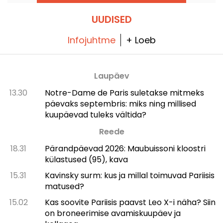
tema ustavate fännide jaoks murettekitav.
UUDISED
Infojuhtme
+ Loeb
Laupäev
13.30
Notre-Dame de Paris suletakse mitmeks
päevaks septembris: miks ning millised
kuupäevad tuleks vältida?
Reede
18.31
Pärandpäevad 2026: Maubuissoni kloostri
külastused (95), kava
15.31
Kavinsky surm: kus ja millal toimuvad Pariisis
matused?
15.02
Kas soovite Pariisis paavst Leo X-i näha? Siin
on broneerimise avamiskuupäev ja