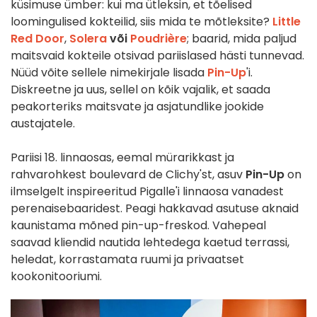
küsimuse ümber: kui ma ütleksin, et tõelised
loomingulised kokteilid, siis mida te mõtleksite?
Little
Red Door
,
Solera
või
Poudrière
; baarid, mida paljud
maitsvaid kokteile otsivad pariislased hästi tunnevad.
Nüüd võite sellele nimekirjale lisada
Pin-Up
'i.
Diskreetne ja uus, sellel on kõik vajalik, et saada
peakorteriks maitsvate ja asjatundlike jookide
austajatele.
Pariisi 18. linnaosas, eemal mürarikkast ja
rahvarohkest boulevard de Clichy'st, asuv
Pin-Up
on
ilmselgelt inspireeritud Pigalle'i linnaosa vanadest
perenaisebaaridest. Peagi hakkavad asutuse aknaid
kaunistama mõned pin-up-freskod. Vahepeal
saavad kliendid nautida lehtedega kaetud terrassi,
heledat, korrastamata ruumi ja privaatset
kookonitooriumi.