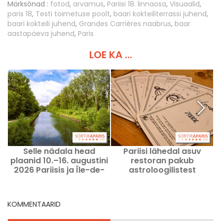
Märksõnad :
fotod
,
arvamus
,
Pariisi 18. linnaosa
,
Visuaalid
,
paris 18
,
Testi toimetuse poolt
,
baari kokteiliterrassi juhend
,
baari kokteili juhend
,
Grandes Carrières naabrus
,
baar
aastapäeva juhend
,
Paris
LOE KA ...
Selle nädala head
Pariisi lähedal asuv
plaanid 10.–16. augustini
restoran pakub
2026 Pariisis ja Île-de-
astroloogilistest
France piirkonnas
märkidest inspireeritud
kokteile.
KOMMENTAARID