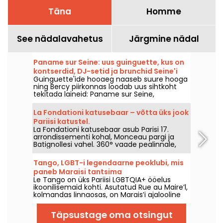
Täna
Homme
See nädalavahetus
Järgmine nädal
Paname sur Seine: uus guinguette, kus on
kontserdid, DJ-setid ja brunchid Seine'i
Guinguette'ide hooaeg naaseb suure hooga
kallaste Bercy piirkonnas.
ning Bercy piirkonnas loodab uus sihtkoht
tekitada laineid: Paname sur Seine,
välisõhuline paik koos DJ-set'ide, elavate
kontsertide, kultuuriliste sündmuste,
La Fondationi katusebaar – võtta üks jook
värskete õllete ja rõõmsate
Pariisi katustel.
pühapäevabrunchidega — avamine juba 13.
La Fondationi katusebaar asub Parisi 17.
mai 2026.
arrondissementi kohal, Monceau pargi ja
Batignollesi vahel. 360° vaade pealinnale,
tapas ja signatuurkokteilid – nüüd on aeg
üles tõusta, õhku võtta ja head aega
Tango, LGBT-i legendaarne peoklubi, mis
nautida.
paneb Maraisi tantsima
Le Tango on üks Pariisi LGBTQIA+ ööelus
ikoonilisemaid kohti. Asutatud Rue au Maire’l,
kolmandas linnaosas, on Marais’i ajalooline
tantsupaik läbi elanud ajastuid—
rahvatantsudest queer-kultuurini—enne kui
Täpsustage oma otsingut
see taaselustati pärast sulgemist, mis oli