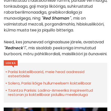
valmistatud traditsioonilise rummi, punase vermutiga,
tonkaubaga, goji marja likööriga, suhkrustatud
rabarberilimonaadiga, greibikordialiga ja
munavalgega, ning
"Red Shaman
", mis on
valmistatud mezcali, porgandimahla, hibiskusilikööri,
külma musta tee ja piquillo bitteriga.
Need, kes janunevad originaalsuse järele, avastavad
"Redneck'
i", mis sisaldab peekoniga immutatud
burbooni, mõru pähklikordiali, maisilikööri ja õunaveini.
LOE KA
Pariisi kokteilibaarid, meie head aadressid
esteetidele
Solera, Pariisi kõige hullumeelsem kokteilibaar
Tzantza Pariisis: Ladina-Ameerika inspireeritud
restoran ja kokteilibaar piduliku meeleoluga