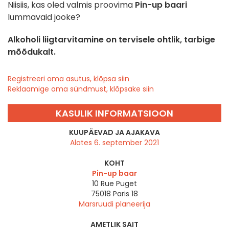
Niisiis, kas oled valmis proovima
Pin-up baari
lummavaid jooke?
Alkoholi liigtarvitamine on tervisele ohtlik, tarbige
mõõdukalt.
Registreeri oma asutus, klõpsa siin
Reklaamige oma sündmust, klõpsake siin
KASULIK INFORMATSIOON
KUUPÄEVAD JA AJAKAVA
Alates 6. september 2021
KOHT
Pin-up baar
10 Rue Puget
75018
Paris 18
Marsruudi planeerija
AMETLIK SAIT