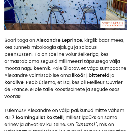
Baari taga on
Alexandre Leprince
, kirglik baarimees,
kes tunneb mixoloogia ajalugu ja saladusi
peensusteni. Ta on tõeline võlur šeikeriga, kes
armastab oma segusid millimeetri täpsusega välja
mõõta nagu keemik. Pole üllatav, et väga sümpaatne
Alexandre valmistab ise oma
likööri
,
bittereid
ja
kordiive
. Peab ütlema, et isa, kes oli Meilleur Ouvrier
de France, ei ole talle koostisainete ja segude osas
võõras!
Tulemus? Alexandre on välja pakkunud mitte vähem
kui
7 loomingulist kokteili
, millest igaüks on sama
erinev ja ahvatlev kui teine. On
"Umami
", mis on