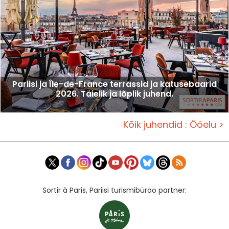
Pariisi ja Île-de-France terrassid ja katusebaarid
2026. Täielik ja lõplik juhend.
Kõik juhendid : Ööelu >
Sortir à Paris, Pariisi turismibüroo partner: