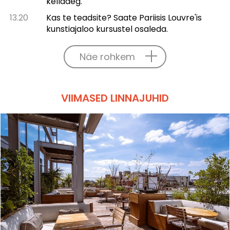
kellaaeg.
13.20
Kas te teadsite? Saate Pariisis Louvre'is
kunstiajaloo kursustel osaleda.
Näe rohkem
VIIMASED LINNAJUHID