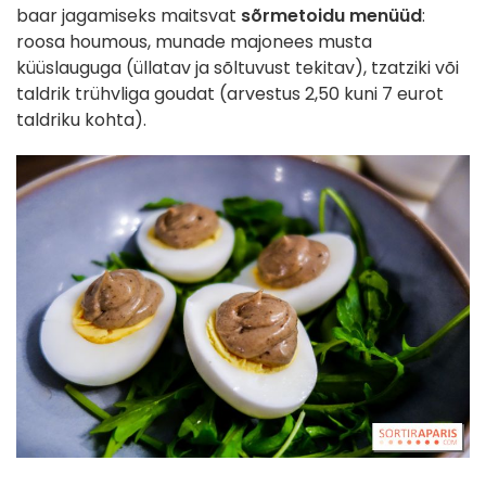
baar jagamiseks maitsvat
sõrmetoidu menüüd
:
roosa houmous, munade majonees musta
küüslauguga (üllatav ja sõltuvust tekitav), tzatziki või
taldrik trühvliga goudat (arvestus 2,50 kuni 7 eurot
taldriku kohta).