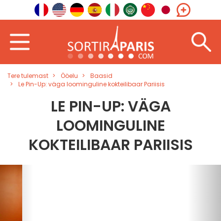
Tere tulemast
Ööelu
Baasid
Le Pin-Up: väga loominguline kokteilibaar Pariisis
LE PIN-UP: VÄGA
LOOMINGULINE
KOKTEILIBAAR PARIISIS