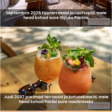
Septembris 2026 tippterrassid ja rooftopid, meie
head kohad suve lõpuks Pariisis
Juuli 2027 parimad terrassid ja katusebaarid, meie
head kohad Pariisi suve nautimiseks