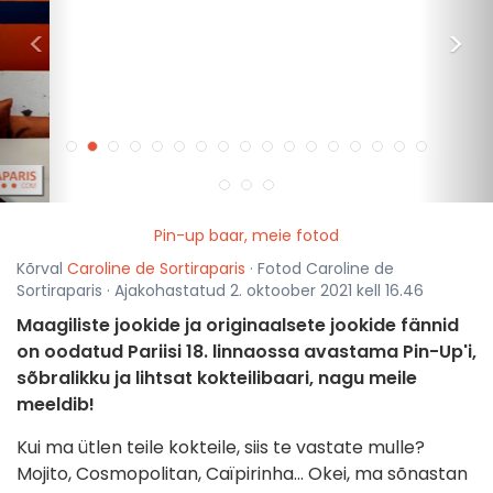
<
>
Pin-up baar, meie fotod
Kõrval
Caroline de Sortiraparis
· Fotod Caroline de
Sortiraparis · Ajakohastatud 2. oktoober 2021 kell 16.46
Maagiliste jookide ja originaalsete jookide fännid
on oodatud Pariisi 18. linnaossa avastama Pin-Up'i,
sõbralikku ja lihtsat kokteilibaari, nagu meile
meeldib!
Kui ma ütlen teile kokteile, siis te vastate mulle?
Mojito, Cosmopolitan, Caïpirinha... Okei, ma sõnastan