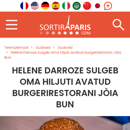
Tere tulemast
Uudised
Uudised
Helene Darroze sulgeb oma hiljuti avatud burgerirestorani Jòia
Bun
HELENE DARROZE SULGEB
OMA HILJUTI AVATUD
BURGERIRESTORANI JÒIA
BUN