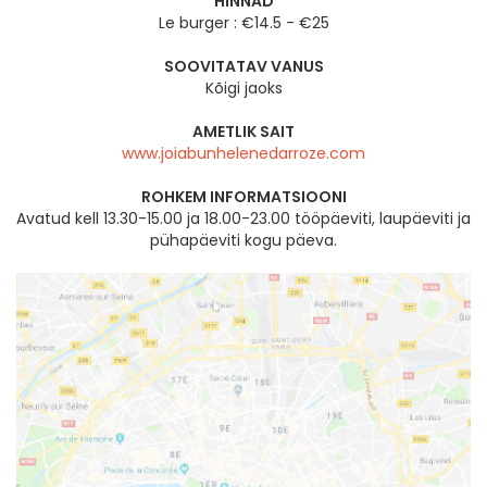
HINNAD
Le burger : €14.5 - €25
SOOVITATAV VANUS
Kõigi jaoks
AMETLIK SAIT
www.joiabunhelenedarroze.com
ROHKEM INFORMATSIOONI
Avatud kell 13.30-15.00 ja 18.00-23.00 tööpäeviti, laupäeviti ja
pühapäeviti kogu päeva.