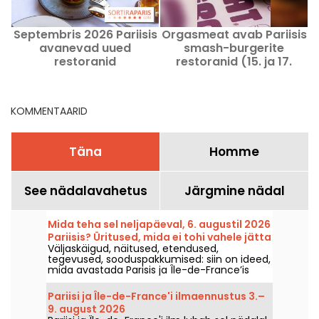
Septembris 2026 Pariisis
Orgasmeat avab Pariisis
avanevad uued
smash-burgerite
restoranid
restoranid (15. ja 17.
b
linnaosa)
KOMMENTAARID
Täna
Homme
See nädalavahetus
Järgmine nädal
Mida teha sel neljapäeval, 6. augustil 2026
Pariisis? Üritused, mida ei tohi vahele jätta
Väljaskäigud, näitused, etendused,
tegevused, sooduspakkumised: siin on ideed,
mida avastada Parisis ja Île-de-France’is
neljapäeval, 6. augustil 2026.
Pariisi ja Île-de-France'i ilmaennustus 3.–
9. august 2026