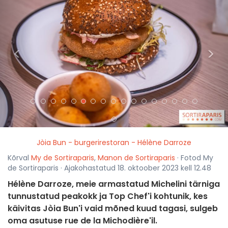
<
>
Jòia Bun - burgerirestoran - Hélène Darroze
Kõrval
My de Sortiraparis
,
Manon de Sortiraparis
· Fotod My
de Sortiraparis · Ajakohastatud 18. oktoober 2023 kell 12.48
Hélène Darroze, meie armastatud Michelini tärniga
tunnustatud peakokk ja Top Chef'i kohtunik, kes
käivitas Jòia Bun'i vaid mõned kuud tagasi, sulgeb
oma asutuse rue de la Michodière'il.