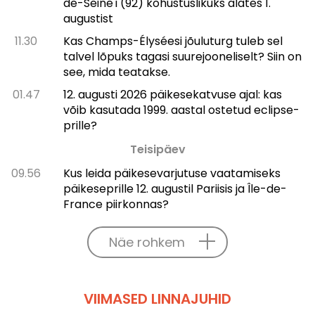
de-Seine'i (92) kohustuslikuks alates 1.
augustist
11.30
Kas Champs-Élysée­si jõuluturg tuleb sel
talvel lõpuks tagasi suurejooneliselt? Siin on
see, mida teatakse.
01.47
12. augusti 2026 päikesekatvuse ajal: kas
võib kasutada 1999. aastal ostetud eclipse-
prille?
Teisipäev
09.56
Kus leida päikesevarjutuse vaatamiseks
päikeseprille 12. augustil Pariisis ja Île-de-
France piirkonnas?
Näe rohkem
VIIMASED LINNAJUHID