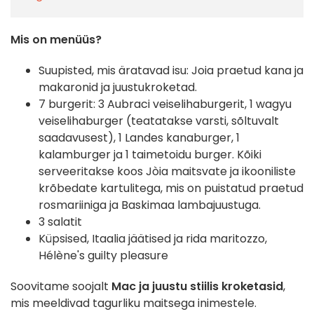
Mis on menüüs?
Suupisted, mis äratavad isu: Joia praetud kana ja
makaronid ja juustukroketad.
7 burgerit: 3 Aubraci veiselihaburgerit, 1 wagyu
veiselihaburger (teatatakse varsti, sõltuvalt
saadavusest), 1 Landes kanaburger, 1
kalamburger ja 1 taimetoidu burger. Kõiki
serveeritakse koos Jòia maitsvate ja ikooniliste
krõbedate kartulitega, mis on puistatud praetud
rosmariiniga ja Baskimaa lambajuustuga.
3 salatit
Küpsised, Itaalia jäätised ja rida maritozzo,
Hélène's guilty pleasure
Soovitame soojalt
Mac ja juustu stiilis
kroketasid
,
mis meeldivad tagurliku maitsega inimestele.