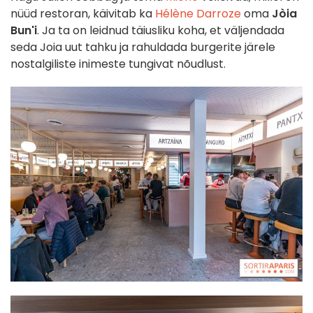
nüüd restoran, käivitab ka
Hélène Darroze
oma
Jòia
Bun'i
. Ja ta on leidnud täiusliku koha, et väljendada
seda Joia uut tahku ja rahuldada burgerite järele
nostalgiliste inimeste tungivat nõudlust.