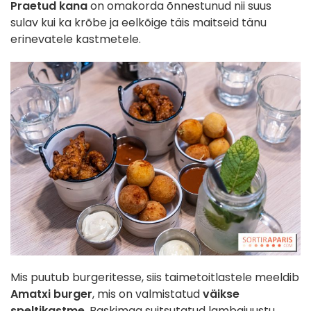
Praetud kana
on omakorda õnnestunud nii suus
sulav kui ka krõbe ja eelkõige täis maitseid tänu
erinevatele kastmetele.
Mis puutub burgeritesse, siis taimetoitlastele meeldib
Amatxi burger
, mis on valmistatud
väikse
speltikastme
, Baskimaa suitsutatud lambajuustu,