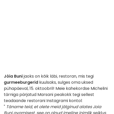
Jòia Buni
jaoks on kõik läbi, restoran, mis tegi
gurmeeburgerid
kuulsaks, sulges oma uksed
pühapäeval, 15. oktoobril! Meie kahekordse Michelini
tärniga pärjatud Marsani peakokk tegi sellest
teadaande restorani Instagrami kontol:
"
Täname teid, et olete meid jälginud alates Joia
Buni avamisest, see on olnud imeline inimlik seiklus.