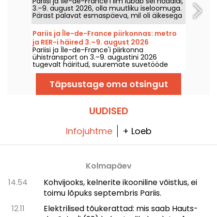
Pariisi ja Île-de-France'i ilm lubab sel nädalal,
3.–9. august 2026, olla muutliku iseloomuga.
Pärast palavat esmaspäeva, mil oli äikesega
oht, langevad temperatuurid järk‑järgult
tagasi, enne kui nädalavahetusel naaseb
Pariis ja Île-de-France piirkonnas: metro
soojem ja päikeseline ilm.
ja RER-i häired 3.–9. august 2026
Pariisi ja Île-de-France'i piirkonna
ühistransport on 3.–9. augustini 2026
tugevalt häiritud, suuremate suvetööde
tõttu, mis mõjutavad väga tugevalt teatud
liine, teatasid RATP ja SNCF.
Täpsustage oma otsingut
UUDISED
Infojuhtme
+ Loeb
Kolmapäev
14.54
Kohvijooks, kelnerite ikooniline võistlus, ei
toimu lõpuks septembris Pariis.
12.11
Elektrilised tõukerattad: mis saab Hauts-