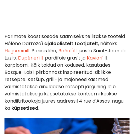
Parimate koostisosade saamiseks tellitakse tooteid
Hélène Darroze'i
ajaloolistelt tootjatelt
, näiteks
Hugueninilt
Pariisis liha,
Beñat'ilt
juustu Saint-Jean de
Luz'is,
Dupérier'ilt
pardifoie gras't ja
Kaviari'
lt
karploomi. Kõik toidud on kodused, kasutades
Basque-Lais'i piirkonnast inspireeritud isiklikke
retsepte. Ketšup, grill- ja majoneesikastmed
valmistatakse ainulaadse retsepti järgi ning leib
valmistatakse ja küpsetatakse kontserni keskse
kondiitritöökoja juures aadressil 4 rue d'Assas, nagu
ka
küpsetised
.