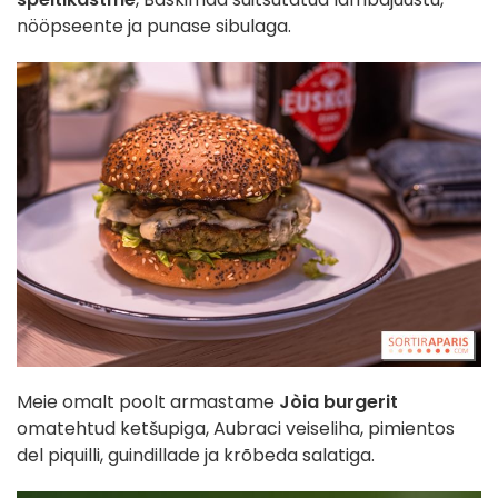
nööpseente ja punase sibulaga.
Meie omalt poolt armastame
Jòia burgerit
omatehtud ketšupiga, Aubraci veiseliha, pimientos
del piquilli, guindillade ja krõbeda salatiga.