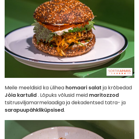
Meile meeldisid ka ülihea
homaari salat
ja krõbedad
Jòia kartulid
. Lõpuks võlusid meid
maritozzod
tsitrusviljamarmelaadiga ja dekadentsed tatra- ja
sarapuupähkliküpsised
.