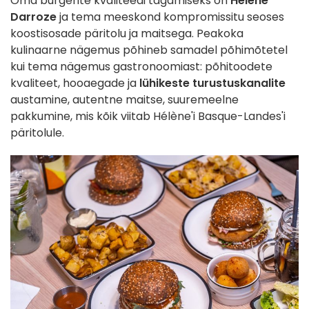
Oma burgerite kvaliteedi tagamiseks on
Hélène
Darroze
ja tema meeskond kompromissitu seoses
koostisosade päritolu ja maitsega. Peakoka
kulinaarne nägemus põhineb samadel põhimõtetel
kui tema nägemus gastronoomiast: põhitoodete
kvaliteet, hooaegade ja
lühikeste turustuskanalite
austamine, autentne maitse, suuremeelne
pakkumine, mis kõik viitab Hélène'i Basque-Landes'i
päritolule.