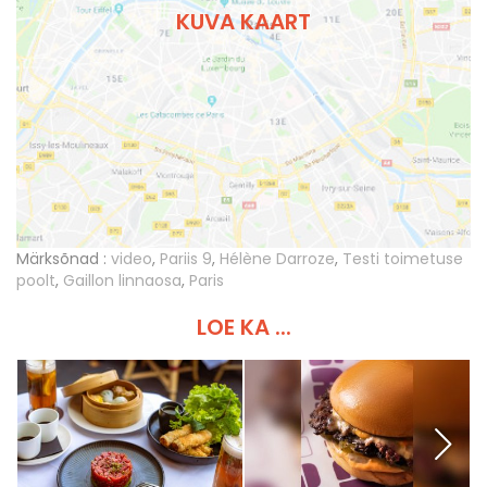
KUVA KAART
Märksõnad :
video
,
Pariis 9
,
Hélène Darroze
,
Testi toimetuse
poolt
,
Gaillon linnaosa
,
Paris
LOE KA ...