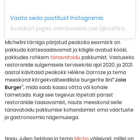
Vaata seda postitust Instagramis
Avaldust jagas sᴏʀᴛɪʀᴀᴘᴀʀɪs.ᴄᴏᴍ (@sortiraparis.officiel)
Michelini tärniga pärjatud peakoka eesmärk on
pakkuda kättesaadavamat ja kõigile avatud kööki,
pakkudes rohkem
tänavatoidu
pakkumist. Vastuseks
restoranide sulgemisele tervisekriisi ajal 2020. ja 2021.
aastal käivitasid peakokk Hélène Darroze ja tema
meeskond kõrgekvaliteediliste burgerite liini
"Joia
Burger
", mida saab kaasa võtta või kohale
toimetada. Kuigi see tegevus lõpetati pärast
restoranide taasavamist, nautis meeskond selle
tänavatoidu pakkumise kohandamist oma väärtuste
ja gastronoomia nägemusega.
Nagu Julien Sebbag ja tema
Micho
võileivad, millel on