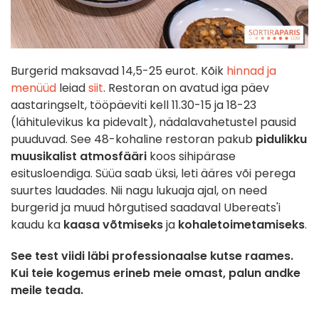
Burgerid maksavad 14,5-25 eurot. Kõik
hinnad ja
menüüd
leiad
siit
. Restoran on avatud iga päev
aastaringselt, tööpäeviti kell 11.30-15 ja 18-23
(lähitulevikus ka pidevalt), nädalavahetustel pausid
puuduvad. See 48-kohaline restoran pakub
pidulikku
muusikalist atmosfääri
koos sihipärase
esitusloendiga. Süüa saab üksi, leti ääres või perega
suurtes laudades. Nii nagu lukuaja ajal, on need
burgerid ja muud hõrgutised saadaval Ubereats'i
kaudu ka
kaasa võtmiseks
ja
kohaletoimetamiseks
.
See test viidi läbi professionaalse kutse raames.
Kui teie kogemus erineb meie omast, palun andke
meile teada.