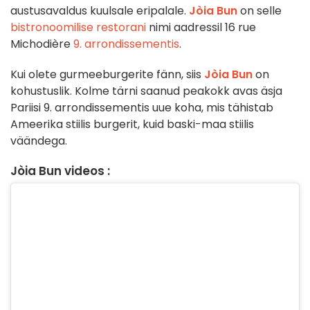
austusavaldus kuulsale eripalale.
Jòia Bun
on selle
bistronoomilise restorani
nimi aadressil 16 rue
Michodière
9. arrondissementis
.
Kui olete gurmeeburgerite fänn, siis
Jòia Bun
on
kohustuslik. Kolme tärni saanud peakokk avas äsja
Pariisi 9. arrondissementis uue koha, mis tähistab
Ameerika stiilis burgerit, kuid baski-maa stiilis
väändega.
Jòia Bun videos :