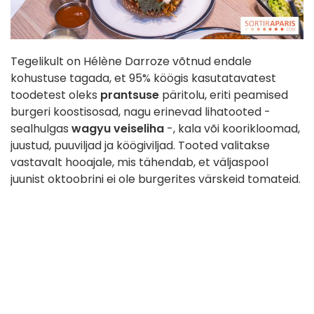
Tegelikult on Hélène Darroze võtnud endale
kohustuse tagada, et 95% köögis kasutatavatest
toodetest oleks
prantsuse
päritolu, eriti peamised
burgeri koostisosad, nagu erinevad lihatooted -
sealhulgas
wagyu veiseliha
-, kala või koorikloomad,
juustud, puuviljad ja köögiviljad. Tooted valitakse
vastavalt hooajale, mis tähendab, et väljaspool
juunist oktoobrini ei ole burgerites värskeid tomateid.