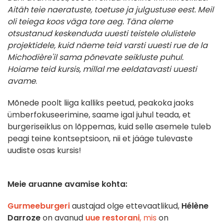
Aitäh teie naeratuste, toetuse ja julgustuse eest. Meil
oli teiega koos väga tore aeg.
Täna oleme
otsustanud keskenduda uuesti teistele olulistele
projektidele, kuid näeme teid varsti uuesti rue de la
Michodière'il sama põnevate seikluste puhul.
Hoiame teid kursis, millal me eeldatavasti uuesti
avame
.
Mõnede poolt liiga kalliks peetud, peakoka jaoks
ümberfokuseerimine, saame igal juhul teada, et
burgeriseiklus on lõppemas, kuid selle asemele tuleb
peagi teine kontseptsioon, nii et jääge tulevaste
uudiste osas kursis!
Meie aruanne avamise kohta:
Gurmeeburgeri
austajad olge ettevaatlikud,
Hélène
Darroze
on avanud
uue restorani
, mis
on