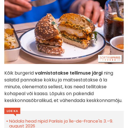
Kõik burgerid
valmistatakse tellimuse järgi
ning
salatid pannakse kokku ja maitsestatakse à la
minute, olenemata sellest, kas need tellitakse
kohapeal või kaasa. Lõpuks on pakendid
keskkonnasõbralikud, et vähendada keskkonnamõju.
LOE KA
Nädala head nipid Pariisis ja Île-de-France'is 3.–9.
august 2026