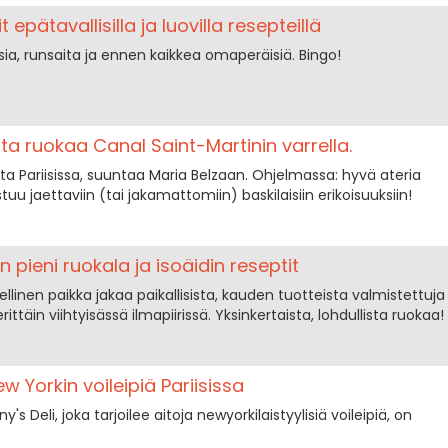
epätavallisilla ja luovilla resepteillä
isia, runsaita ja ennen kaikkea omaperäisiä. Bingo!
sta ruokaa Canal Saint-Martinin varrella.
ta Pariisissa, suuntaa Maria Belzaan. Ohjelmassa: hyvä ateria
uu jaettaviin (tai jakamattomiin) baskilaisiin erikoisuuksiin!
n pieni ruokala ja isoäidin reseptit
ellinen paikka jakaa paikallisista, kauden tuotteista valmistettuja
ttäin viihtyisässä ilmapiirissä. Yksinkertaista, lohdullista ruokaa!
ew Yorkin voileipiä Pariisissa
s Deli, joka tarjoilee aitoja newyorkilaistyylisiä voileipiä, on