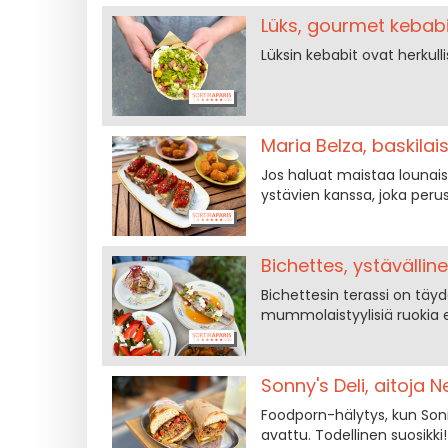
Lüks, gourmet kebabit 
Lüksin kebabit ovat herkull
Maria Belza, baskilai
Jos haluat maistaa lounais
ystävien kanssa, joka perust
Bichettes, ystävälline
Bichettesin terassi on täyd
mummolaistyylisiä ruokia eri
Sonny's Deli, aitoja N
Foodporn-hälytys, kun Sonny'
avattu. Todellinen suosikki!