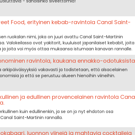
kutkuttavia - sanoisinko siveettömiä!
eet Food, erityinen kebab-ravintola Canal Saint-
en ruokalan nimi, joka on juuri avattu Canal Saint-Martinin
. Valokeilassa ovat yakitorit, kuuluisat japanilaiset kebabit, joita
illa ja joita voi myös ottaa mukaansa istumaan kanavan rannalle.
ronominen ravintola, kaukana ennakko-odotuksista
a arkipäiväisyyksiä vakavasti ja todistetaan, että alsacelainen
tronomisia ja että se perustuu alueen hienoihin viineihin.
ullinen ja edullinen provencelainen ravintola Cana
a.
kullinen kuin edullinenkin, ja se on jo nyt ehdoton osa
Canal Saint-Martinin rannalla.
ruokabaari, luonnon viinejä ja mahtavia cocktaileja