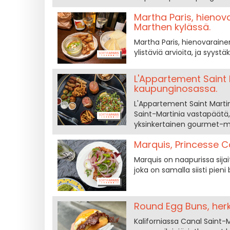
Martha Paris, hienov
Marthen kylässä.
Martha Paris, hienovarainen
ylistäviä arvioita, ja syystä
L'Appartement Saint M
kaupunginosassa.
L'Appartement Saint Martin o
Saint-Martinia vastapäätä, au
yksinkertainen gourmet-
Marquis, Princesse Caf
Marquis on naapurissa sija
joka on samalla siisti pieni
Round Egg Buns, herku
Kaliforniassa Canal Saint-M