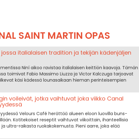
NAL SAINT MARTIN OPAS
 jossa italialaisen tradition ja tekijän kädenjäljen
mentissa Niní aikoo ravistaa italialaisen keittiön kaavoja. Tämän
ssa toimivat Fabio Massimo Liuzza ja Victor Kalczuga tarjoavat
kulkevat käsi kädessä lounasaikaan hieman perinteisempien
in voileivät, jotka vaihtuvat joka viikko Canal
syydessä
syydessä Velours Café herättää alueen eloon luovilla buns-
eillään. Kotitekoiset reseptit vaihtuvat viikoittain, ihanteellisia
ja ultra-raikasta ruokakokemusta. Pieni aarre, joka elää