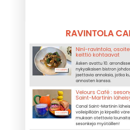
RAVINTOLA CA
Niní-ravintola, osoite
keittiö kohtaavat
Äsken avattu 10. arrondisse
nykyaikaisen bistron johdo
jaettavia annoksia, jotka 
annosten kanssa.
Velours Café : sesong
Saint-Martinin lähei
Canal Saint-Martinin lähei
voileipillään ja kirpeillä vär
mukaan otettavia lounaita 
sesonkeja myötäillen!