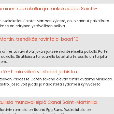
arainen ruokakellari ja ruokakauppa Sainte-
 ruokakellari Sainte-Marthen kylässä, on jo saanut paikallisilta
kin: se on erityisen ystävällinen paikka.
artin, trendikäs ravintola-baari 10.
n rento ravintola, joka sijaitsee ihanteellisella paikalla Porte
kiolla. Sisätiloissa tai suurella katetulla terassilla on tarjolla
menu.
é -tiimin viileä viinibaari ja bistro.
itsevan Princesse Cafén takana olevan tiimin avaama viinibaari,
 bistro, jossa voit juoda ja napostella sydämesi kyllyydestä.
llisia munavoileipiä Canal Saint-Martinilla.
artinin rannalla on Round Egg Buns. Ruokalistalla on