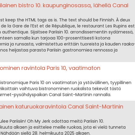
silainen bistro 10. kaupunginosassa, lähellä Canal
 keep the HTML tags as is. The text should be Finnish. À deux
de la Gare de l’Est et de République, le restaurant Les Rupins est
en authentique. Sijaitsee Pariisin 10. arrondissementin sydämessä,
perinteen samalla kun tarjoaa 100-prosenttisesti kotona
nia ja runsasta, valmistettua erittäin tuoreista ja kauden raaka
annos heijastaa parasta Pariisin gastronomiea rennossa ja
ominen ravintola Paris 10, vaatimaton
stronomique Paris 10 on vaatimaton ja ystävällinen, tyypillinen
a viikoittain vaihtuva bistronominen ruokalista tekevät tästä
rmet-pysähdyspaikan Canal Saint-Martinin rannalla.
ainen katuruokaravintola Canal Saint-Martinin
ee Pariisiin! Oh My Jerk odottaa meitä Pariisin 10.
uuta alkaen ja esittelee meille ruokaa, jota ei vielä tunneta
Nähdään siellä 28. helmikuuta 2025 alkaen.