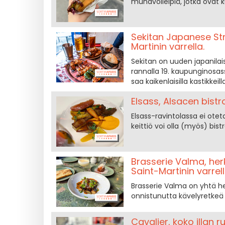
munavoileipiä, jotka ovat 
Sekitan Japanese Str
Martinin varrella.
Sekitan on uuden japanilais
rannalla 19. kaupunginosassa
saa kaikenlaisilla kastikke
Elsass, Alsacen bist
Elsass-ravintolassa ei otet
keittiö voi olla (myös) bis
Brasserie Valma, herk
Saint-Martinin varrell
Brasserie Valma on yhtä her
onnistunutta kävelyretkeä 
Cavalier, koko illan 