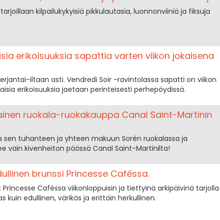
arjoillaan kilpailukykyisiä pikkulautasia, luonnonviiniä ja fiksuja
aisia erikoisuuksia sapattia varten viikon jokaisena
erjantai-iltaan asti. Vendredi Soir -ravintolassa sapatti on viikon
laisia erikoisuuksia jaetaan perinteisesti perhepöydissä.
lainen ruokala-ruokakauppa Canal Saint-Martinin
ja sen tuhanteen ja yhteen makuun Sorén ruokalassa ja
ee vain kivenheiton päässä Canal Saint-Martinilta!
dullinen brunssi Princesse Caféssa.
rincesse Caféssa viikonloppuisin ja tiettyinä arkipäivinä tarjolla
 kuin edullinen, värikäs ja erittäin herkullinen.