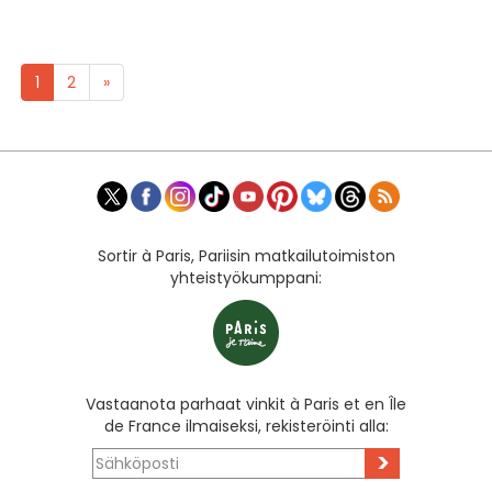
1
2
»
Sortir à Paris, Pariisin matkailutoimiston
yhteistyökumppani:
Vastaanota parhaat vinkit à Paris et en Île
de France ilmaiseksi, rekisteröinti alla:
>