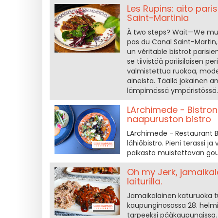
Les Rupins: aito pari
Saint-Martinia
À two steps? Wait—We must
pas du Canal Saint-Martin, 
un véritable bistrot parisi
se tiivistää pariisilaisen 
valmistettua ruokaa, moder
aineista. Täällä jokainen 
lämpimässä ympäristössä.
LArchimede - Bistron
naapuruston bistro
LArchimede - Restaurant Bi
lähiöbistro. Pieni terassi j
paikasta muistettavan gou
Oh my Jerk, jamaikal
laiturilla.
Jamaikalainen katuruoka tul
kaupunginosassa 28. helmik
tarpeeksi pääkaupungissa. 