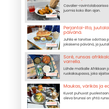
Cavalier-ravintolabaarissa t
juomia koko illan ajan.
Perjantai-ilta, juutal
päivänä.
Juhlia ei tarvitse odottaa p
jokaisena päivänä, ja juuta
Soré, runsas afrikka
varrella.
Lähde matkalle Afrikkaan 
ruokakaupassa, joka sijaits
Maukas, värikäs ja e
Kuvat puhuvat puolestaan: P
oleva brunssi on yhtä runsas