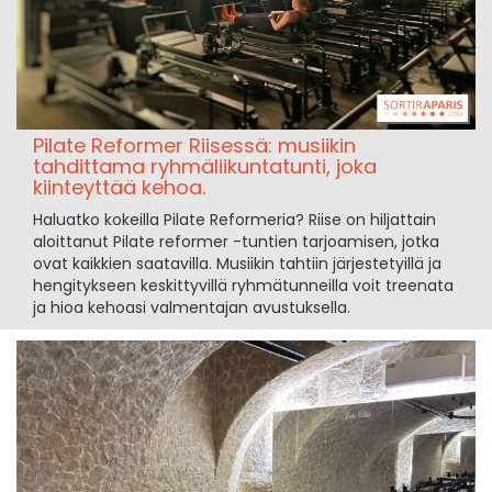
Pilate Reformer Riisessä: musiikin
tahdittama ryhmäliikuntatunti, joka
kiinteyttää kehoa.
Haluatko kokeilla Pilate Reformeria? Riise on hiljattain
aloittanut Pilate reformer -tuntien tarjoamisen, jotka
ovat kaikkien saatavilla. Musiikin tahtiin järjestetyillä ja
hengitykseen keskittyvillä ryhmätunneilla voit treenata
ja hioa kehoasi valmentajan avustuksella.