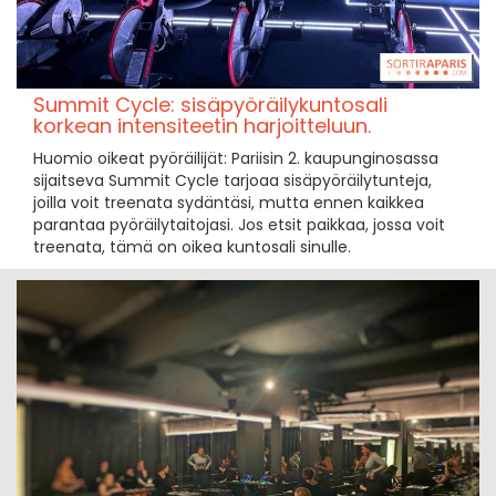
Summit Cycle: sisäpyöräilykuntosali
korkean intensiteetin harjoitteluun.
Huomio oikeat pyöräilijät: Pariisin 2. kaupunginosassa
sijaitseva Summit Cycle tarjoaa sisäpyöräilytunteja,
joilla voit treenata sydäntäsi, mutta ennen kaikkea
parantaa pyöräilytaitojasi. Jos etsit paikkaa, jossa voit
treenata, tämä on oikea kuntosali sinulle.