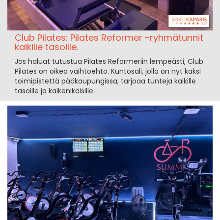
Club Pilates: Pilates Reformer -ryhmätunnit
kaikille tasoille.
Jos haluat tutustua Pilates Reformeriin lempeästi, Club
Pilates on oikea vaihtoehto. Kuntosali, jolla on nyt kaksi
toimipistettä pääkaupungissa, tarjoaa tunteja kaikille
tasoille ja kaikenikäisille.