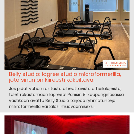
Belly studio: lagree studio microformerilla,
jota sinun on kiireesti kokeiltava.
Jos pidät vähän rasitusta aiheuttavista urheilulajeista,
tulet rakastamaan lagreea! Pariisin 8. kaupunginosassa
vastikään avattu Belly Studio tarjoaa ryhmätunteja
mikroformerilla vartalosi muovaamiseksi.