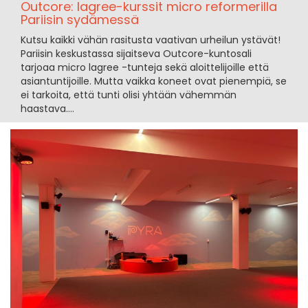
Outcore: lagree-kurssit micro reformerilla
Pariisin sydämessä
Kutsu kaikki vähän rasitusta vaativan urheilun ystävät!
Pariisin keskustassa sijaitseva Outcore-kuntosali
tarjoaa micro lagree -tunteja sekä aloittelijoille että
asiantuntijoille. Mutta vaikka koneet ovat pienempiä, se
ei tarkoita, että tunti olisi yhtään vähemmän
haastava....