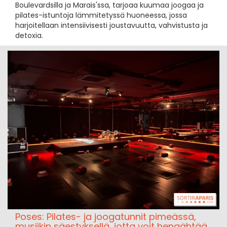
Boulevardsilla ja Marais'ssa, tarjoaa kuumaa joogaa ja
pilates-istuntoja lämmitetyssä huoneessa, jossa
harjoitellaan intensiivisesti joustavuutta, vahvistusta ja
detoxia.
Poses: Pilates- ja joogatunnit pimeässä,
musiikin säestyksellä, jotta voit hengähtää.