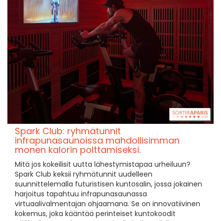
Spark Club: ryhmätunnit
infrapunasaunoissa mahdollisimman
monen kalorin polttamiseksi.
Mitä jos kokeilisit uutta lähestymistapaa urheiluun?
Spark Club keksii ryhmätunnit uudelleen
suunnittelemalla futuristisen kuntosalin, jossa jokainen
harjoitus tapahtuu infrapunasaunassa
virtuaalivalmentajan ohjaamana. Se on innovatiivinen
kokemus, joka kääntää perinteiset kuntokoodit