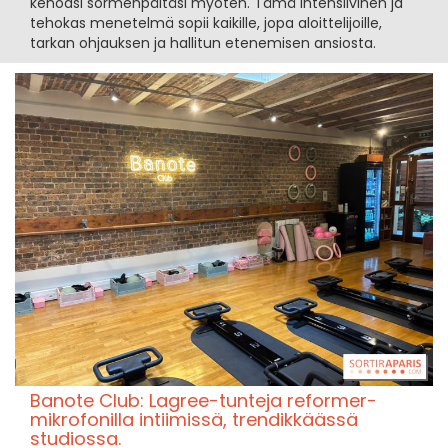
kehoasi sormenpäitäsi myöten. Tämä intensiivinen ja
tehokas menetelmä sopii kaikille, jopa aloittelijoille,
tarkan ohjauksen ja hallitun etenemisen ansiosta.
Banote Club: Lagree-tunteja reformer-
mikrofonilla intiimissä, trendikkäässä
studiossa.