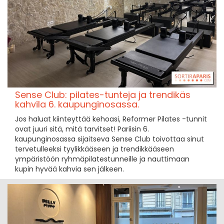
Sense Club: pilates-tunteja ja trendikäs
kahvila 6. kaupunginosassa.
Jos haluat kiinteyttää kehoasi, Reformer Pilates -tunnit
ovat juuri sitä, mitä tarvitset! Pariisin 6.
kaupunginosassa sijaitseva Sense Club toivottaa sinut
tervetulleeksi tyylikkääseen ja trendikkääseen
ympäristöön ryhmäpilatestunneille ja nauttimaan
kupin hyvää kahvia sen jälkeen.