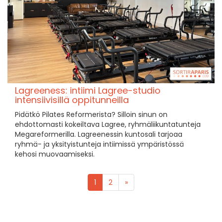
Lagreeness: intiimi Lagree-studio
intensiivisillä oppitunneilla
Pidätkö Pilates Reformerista? Silloin sinun on
ehdottomasti kokeiltava Lagree, ryhmäliikuntatunteja
Megareformerilla. Lagreenessin kuntosali tarjoaa
ryhmä- ja yksityistunteja intiimissä ympäristössä
kehosi muovaamiseksi.
1
2
»