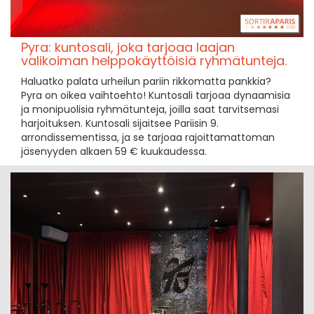
Pyra: kuntosali, joka tarjoaa laajan
valikoiman helppokäyttöisiä ryhmätunteja.
Haluatko palata urheilun pariin rikkomatta pankkia?
Pyra on oikea vaihtoehto! Kuntosali tarjoaa dynaamisia
ja monipuolisia ryhmätunteja, joilla saat tarvitsemasi
harjoituksen. Kuntosali sijaitsee Pariisin 9.
arrondissementissa, ja se tarjoaa rajoittamattoman
jäsenyyden alkaen 59 € kuukaudessa.