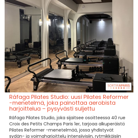
Ráfaga Pilates Studio: uusi Pilates Reformer
-menetelmä, joka painottaa aerobista
harjoittelua – pysyvästi suljettu
Ráfaga Pilates Studio, joka sijaitsee osoitteessa 40 rue
Croix des Petits Champs Paris 1er, tarjoaa alkuperäistä
Pilates Reformer -menetelmää, jossa yhdistyvät
sydän- ja voimaharjoittelu intensiivisiin, rytmikkäisiin