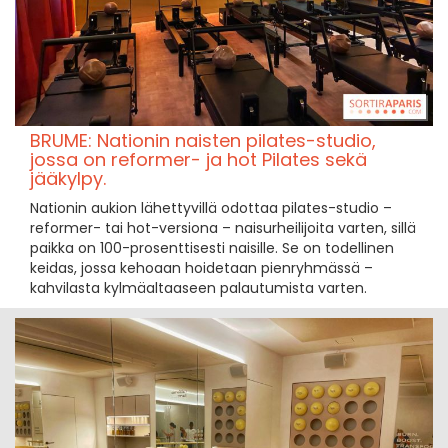
BRUME: Nationin naisten pilates-studio,
jossa on reformer- ja hot Pilates sekä
jääkylpy.
Nationin aukion lähettyvillä odottaa pilates-studio –
reformer- tai hot-versiona – naisurheilijoita varten, sillä
paikka on 100-prosenttisesti naisille. Se on todellinen
keidas, jossa kehoaan hoidetaan pienryhmässä –
kahvilasta kylmäaltaaseen palautumista varten.