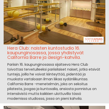
Hera Club: naisten kuntostudio 16.
kaupunginosassa, jossa yhdistyvät
California Barre ja design-kahvila.
Pariisin 16. kaupunginosassa sijaitseva Hera Club
toivottaa tervetulleeksi pariisilaiset naiset, jotka etsivät
tunteja, joilla he voivat kiinteyttää, pidentää ja
muokata vartaloaan ilman liikaa sydänliikuntaa.
California Barre -menetelmän, joka on sekoitus
pilatesta, joogaa ja kuntosalia, ansiosta ponnistus on
intensiivistä mutta kaikkien ulottuvilla tässä
modernissa studiossa, jossa on pieni kahvila.