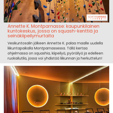
Annette K. Montparnasse: kaupunkilainen
kuntokeskus, jossa on squash-kenttiä ja
seinäkiipeilymurtaita
Vesikuntosalin jälkeen Annette K. palaa maalle uudella
liikuntapaikalla Montparnassessa. Tällä kertaa
ohjelmassa on squashia, kiipeilyä, pyöräilyä ja edelleen
ruokailutila, jossa voi yhdistää liikunnan ja herkuttelun!