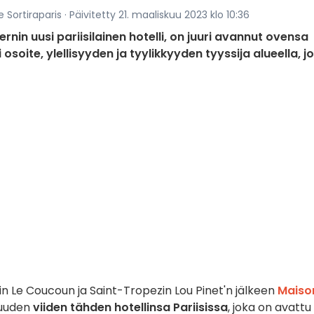
Sortiraparis · Päivitetty 21. maaliskuu 2023 klo 10:36
nin uusi pariisilainen hotelli, on juuri avannut ovensa
soite, ylellisyyden ja tyylikkyyden tyyssija alueella, j
lin Le Coucoun ja Saint-Tropezin Lou Pinet'n jälkeen
Maiso
ouuden
viiden tähden hotellinsa Pariisissa
, joka on avattu