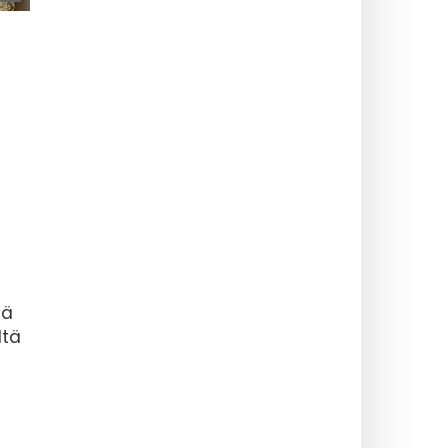
tä
ltä