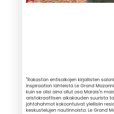
"Rakastan entisaikojen kirjallisten salon
inspiraation lähteistä Le Grand Mazarini
kuin se olisi aina ollut osa Marais'n 
aristokraattisen aikakauden suurista talo
johtohahmot kokoontuivat ylellisiin res
keskustelujen nautinnoista. Le Grand 