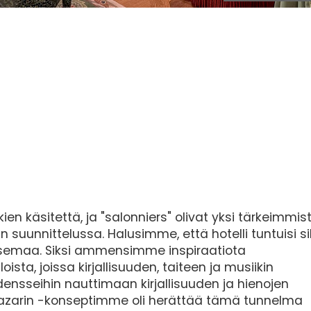
kien käsitettä, ja "salonniers" olivat yksi tärkeimmis
n suunnittelussa. Halusimme, että hotelli tuntuisi si
maisemaa. Siksi ammensimme inspiraatiota
ista, joissa kirjallisuuden, taiteen ja musiikin
idensseihin nauttimaan kirjallisuuden ja hienojen
Mazarin -konseptimme oli herättää tämä tunnelma