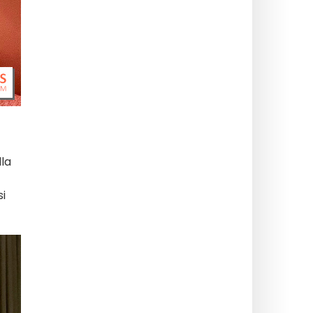
lla
si