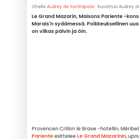
Ohella
Audrey de Sortiraparis
· Kuvattua Audrey de 
Le Grand Mazarin, Maisons Pariente -konser
Marais'n sydämessä. Poikkeuksellinen uusi o
on vilkas päivin ja öin.
Provencen Crillon le Brave -hotellin, Méribe
Pariente
esittelee
Le Grand Mazarinin
, up