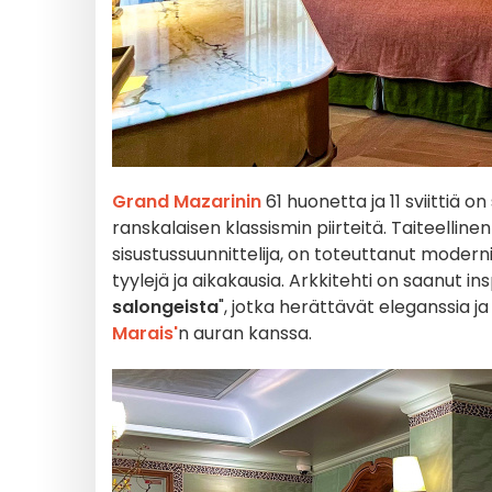
Grand Mazarinin
61 huonetta ja 11 sviittiä on
ranskalaisen klassismin piirteitä. Taiteelline
sisustussuunnittelija, on toteuttanut modern
tyylejä ja aikakausia. Arkkitehti on saanut i
salongeista
", jotka herättävät eleganssia j
Marais'
n auran kanssa.