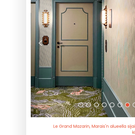
<
Le Grand Mazarin, Marais'n alueella sij
k