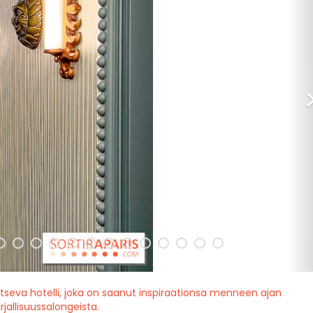
aitseva hotelli, joka on saanut inspiraationsa menneen ajan
irjallisuussalongeista.