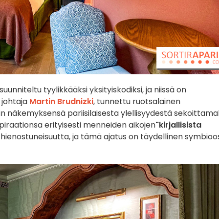
 suunniteltu tyylikkääksi yksityiskodiksi, ja niissä on
n johtaja
Martin Brudnizki
, tunnettu ruotsalainen
in näkemyksensä pariisilaisesta ylellisyydestä sekoittama
nspiraationsa erityisesti menneiden aikojen
"kirjallisista
a hienostuneisuutta, ja tämä ajatus on täydellinen symbioo