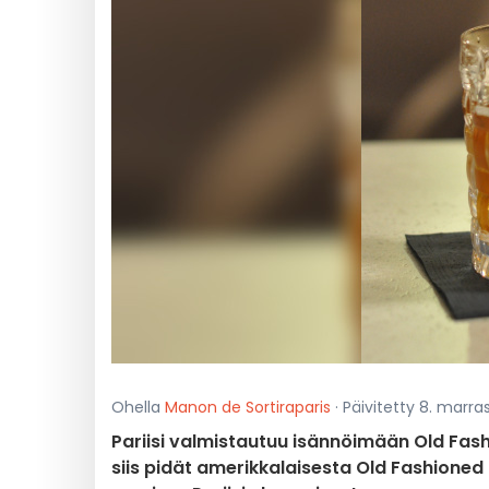
Ohella
Manon de Sortiraparis
· Päivitetty 8. marra
Pariisi valmistautuu isännöimään Old Fa
siis pidät amerikkalaisesta Old Fashioned