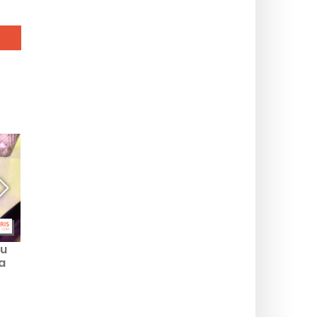
tu
Shangri-La Paris -
a
hotellin Botanist-baari ja
sen eksoottiset
ja
cocktailit