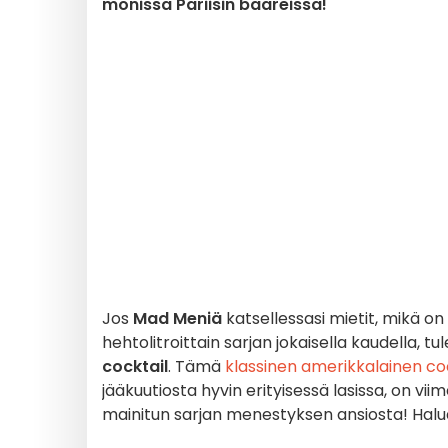
monissa Pariisin baareissa!
Jos
Mad Meniä
katsellessasi mietit, mikä on
hehtolitroittain sarjan jokaisella kaudella, tu
cocktail
. Tämä
klassinen amerikkalainen co
jääkuutiosta hyvin erityisessä lasissa, on vii
mainitun sarjan menestyksen ansiosta! Hal