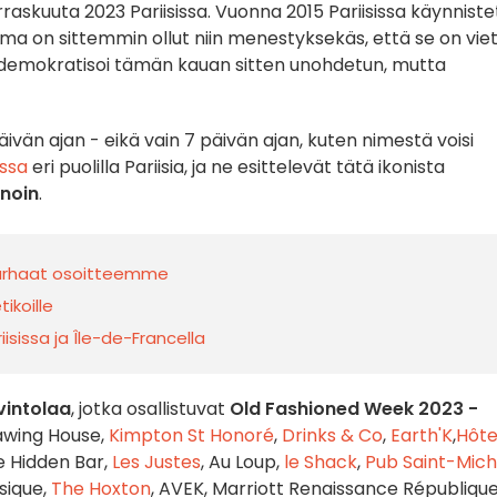
raskuuta 2023 Pariisissa. Vuonna 2015 Pariisissa käynniste
uma on sittemmin ollut niin menestyksekäs, että se on vie
 demokratisoi tämän kauan sitten unohdetun, mutta
äivän ajan - eikä vain 7 päivän ajan, kuten nimestä voisi
issa
eri puolilla Pariisia, ja ne esittelevät tätä ikonista
nnoin
.
, parhaat osoitteemme
ikoille
iisissa ja Île-de-Francella
avintolaa
, jotka osallistuvat
Old Fashioned Week 2023 -
awing House,
Kimpton St Honoré
,
Drinks & Co
,
Earth'K
,
Hôte
e Hidden Bar,
Les Justes
, Au Loup,
le Shack
,
Pub Saint-Mich
ssique,
The Hoxton
, AVEK, Marriott Renaissance République