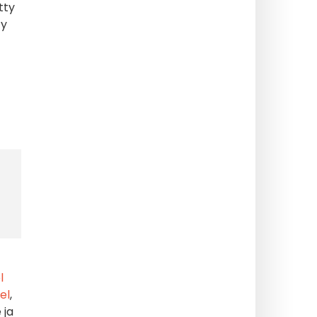
tty
ty
l
el
,
 ja