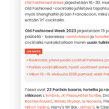
Old Fashioned Week
järjestetään 16.-30. mar
Old Fashioned -cocktailia juhlistava tapaht
myös Shanghaihin ja San Franciscoon, mikä
erittäin
"in
" cocktailin.
Old Fashioned Week 2023
järjestetään 15 p
päätellä - baareissa,
ravintoloissa
ja
hotelle
cocktailia ruokalistoillaan monin
uusin tulki
LUE MYÖS
Ravintolat, joissa juoda cocktail Pariisissa
Pariisin cocktailbaarit, hyvät osoitteet esteet
Viikon 10.–16. elokuuta 2026 parhaat vinkit Par
Tässä ovat
23
Pariisin baaria, hotellia ja r
viikkoon
: L
'Ambre
,
JK Place
,
Hôtel Scribe
, Dr
Rochechouart
,
Windo Skybar
,
la Noceria
, Th
Hilton Opéra
, Harry's NY Bar,
Jefrey's
, le Cla