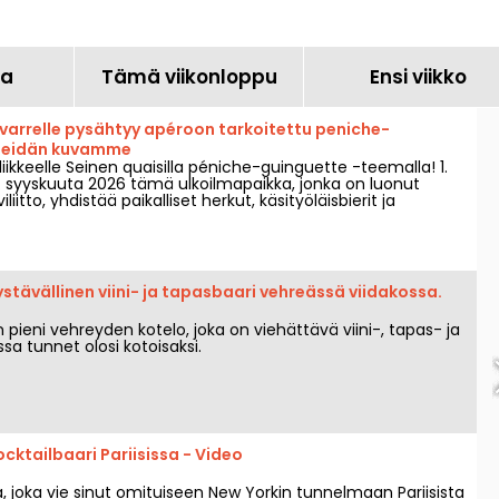
a
Tämä viikonloppu
Ensi viikko
 varrelle pysähtyy apéroon tarkoitettu peniche-
meidän kuvamme
 liikkeelle Seinen quaisilla péniche-guinguette -teemalla! 1.
. syyskuuta 2026 tämä ulkoilmapaikka, jonka on luonut
liitto, yhdistää paikalliset herkut, käsityöläisbierit ja
ôtel de Ville'n ja Saint-Paulin välillä nauttien kauniiden
.
stävällinen viini- ja tapasbaari vehreässä viidakossa.
pieni vehreyden kotelo, joka on viehättävä viini-, tapas- ja
ssa tunnet olosi kotoisaksi.
ocktailbaari Pariisissa - Video
, joka vie sinut omituiseen New Yorkin tunnelmaan Pariisista