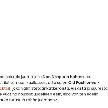
 se nokkela juoma, jota
Don Draperin hahmo
juo
let ilahtumaan kuullessasi, että se on
Old Fashioned -
cktail
, joka valmistetaan
katkeroista
,
viskistä
ja suuresta
me vuosina noussut uudelleen esiin, eikä vähiten edellä
uatko tutustua tähän juomaan?