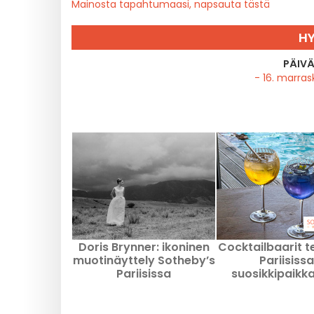
Mainosta tapahtumaasi, napsauta tästä
HY
PÄIVÄ
- 16. marra
Doris Brynner: ikoninen
Cocktailbaarit te
muotinäyttely Sotheby’s
Pariisissa
Pariisissa
suosikkipaik