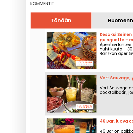
KOMMENTIT
Tänään
Huomenn
Kesäksi Seinen
guinguette – 
Aperitiivi lähtee
huhtikuuta – 30
Ranskan aperitiivi
juhlatunnelman H
päivien paluusta
Vert Sauvage, y
Vert Sauvage on 
cocktailbaari, jo
46 Bar, luova c
46 Bar on paikka