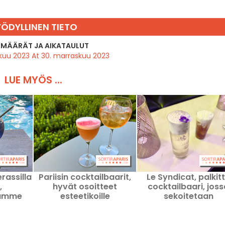
ÖDYLLINEN TIETO
MÄÄRÄT JA AIKATAULUT
skuu 2023 At 30. marraskuu 2023
LUE MYÖS ...
rassilla
Pariisin cocktailbaarit,
Le Syndicat, palkit
,
hyvät osoitteet
cocktailbaari, joss
kamme
esteetikoille
sekoitetaan
sekoitustekniikkaa 
gastronomiaa.