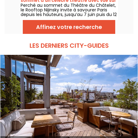
sommet d'un célèbre théâtre avec vue sur
Perché au sommet du Théâtre du Châtelet,
Paris
le Rooftop Nijinsky invite à savourer Paris
depuis les hauteurs, jusqu’au 7 juin puis du 12
juillet au 21 septembre 2026, entre terrasse
panoramique, cocktails, cuisine toute la
Affinez votre recherche
journée et DJ sets jusqu’au bout de la nuit.
LES DERNIERS CITY-GUIDES