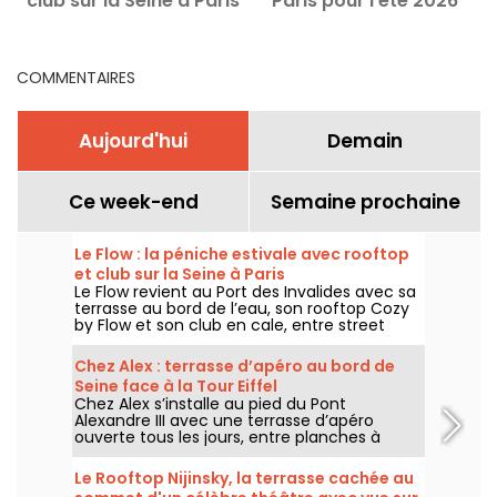
club sur la Seine à Paris
Paris pour l'été 2026
COMMENTAIRES
Aujourd'hui
Demain
Ce week-end
Semaine prochaine
Le Flow : la péniche estivale avec rooftop
et club sur la Seine à Paris
Le Flow revient au Port des Invalides avec sa
terrasse au bord de l’eau, son rooftop Cozy
by Flow et son club en cale, entre street
food, cocktails, DJ sets et soirées d’été sur la
Seine.
Chez Alex : terrasse d’apéro au bord de
Seine face à la Tour Eiffel
Chez Alex s’installe au pied du Pont
Alexandre III avec une terrasse d’apéro
ouverte tous les jours, entre planches à
partager, cocktails, vue sur la Seine et
ambiance d’été face à la Tour Eiffel.
Le Rooftop Nijinsky, la terrasse cachée au