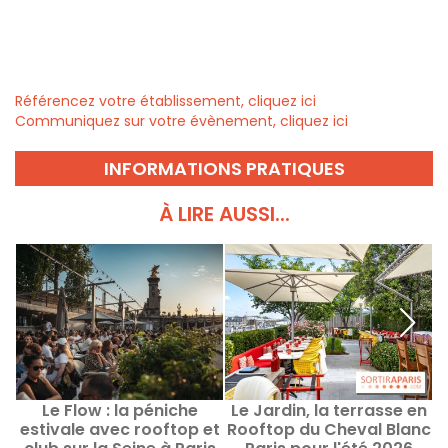
Référencez votre établissement, cliquez ici
Communiquez sur votre évènement, cliquez ici
INFORMATIONS PRATIQUES
À LIRE AUSSI...
Le Flow : la péniche
Le Jardin, la terrasse en
estivale avec rooftop et
Rooftop du Cheval Blanc
F