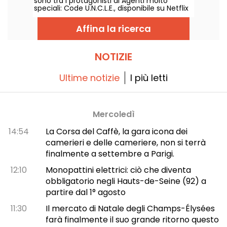
sono tra i protagonisti di Agenti molto
speciali: Code U.N.C.L.E., disponibile su Netflix
a partire dal 6 agosto 2026.
Affina la ricerca
NOTIZIE
Ultime notizie
I più letti
Mercoledì
14:54
La Corsa del Caffè, la gara icona dei
camerieri e delle cameriere, non si terrà
finalmente a settembre a Parigi.
12:10
Monopattini elettrici: ciò che diventa
obbligatorio negli Hauts-de-Seine (92) a
partire dal 1° agosto
11:30
Il mercato di Natale degli Champs-Élysées
farà finalmente il suo grande ritorno questo