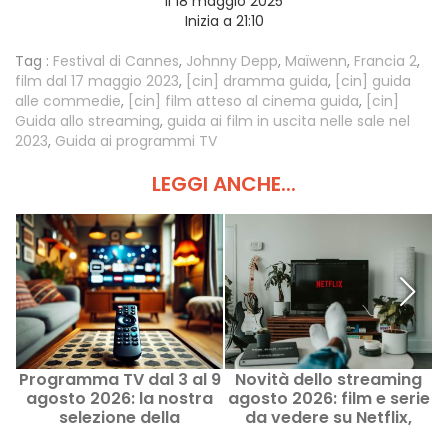
Il 18 maggio 2025
Inizia a 21:10
Tag :
Festival di Cannes
,
Johnny Depp
,
Maïwenn
,
Francia 2
,
film dal 17 maggio 2023
,
[cin] dramma guida
,
[cin] guida
alle commedie
,
[cin] film atteso al cinema guida
,
[cin]
Guida allo streaming
,
guida ai film in uscita nelle sale nel
2023
,
Guida ai programmi TV
LEGGI ANCHE...
Programma TV dal 3 al 9
Novità dello streaming
F
agosto 2026: la nostra
agosto 2026: film e serie
2
selezione della
da vedere su Netflix,
settimana
Disney+, Prime Video