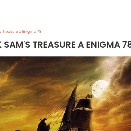
s Treasure a Enigma 78
 SAM'S TREASURE A ENIGMA 7