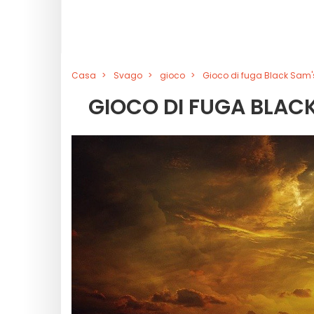
Casa
Svago
gioco
Gioco di fuga Black Sam'
GIOCO DI FUGA BLACK