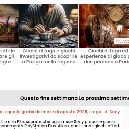
ati: le
Giochi di fuga e giochi
Giochi di fuga ed
re gli
investigativi da scoprire
esperienze di gioco 
igi e
a Parigi e nella regione
due persone a Pari
rance
dell'Ile-de-France
Questo fine settimana
La prossima setti
 : i giochi gratis del mese di agosto 2026, i regali di Sony
e
4 o una PS5, saprete che ogni mese Sony propone giochi
bbonamento PlayStation Plus. Allora, quali sono i giochi offerti