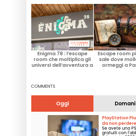
Enigma 78 : l’escape
Escape room pir
room che moltiplica gli
sale dove molla
universi dell’avventura a
ormeggi a Par
Maurepas (78)
nell’Île-de-F
COMMENTS
Oggi
Domani
PlayStation Plus
da non perder
Se avete una PS
gratuiti con l'a