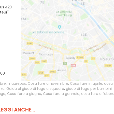
bus 423
teur".
.00.
obre
,
maurepas
,
Cosa fare a novembre
,
Cosa fare in aprile
,
cosa 
rzo
,
Guida al gioco di fuga a squadre
,
gioco di fuga per bambini
fuga
,
Cosa fare a giugno
,
Cosa fare a gennaio
,
cosa fare a febbra
LEGGI ANCHE...