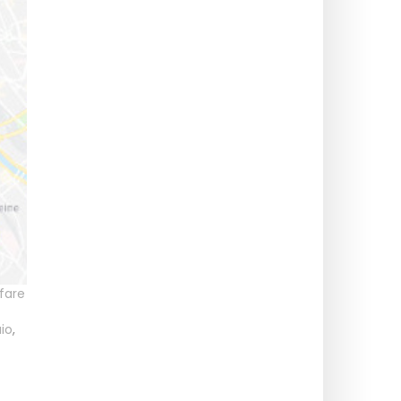
fare
io
,