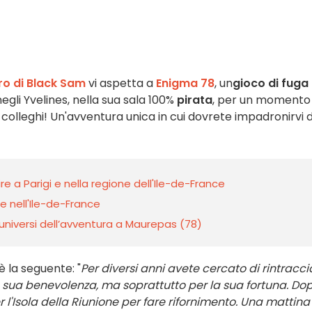
oro di Black Sam
vi aspetta a
Enigma 78
, un
gioco di fuga
egli Yvelines, nella sua sala 100%
pirata
, per un momento 
i colleghi! Un'avventura unica in cui dovrete impadronirvi d
ire a Parigi e nella regione dell'Ile-de-France
 e nell'Ile-de-France
 universi dell’avventura a Maurepas (78)
è la seguente: "
Per diversi anni avete cercato di rintracci
a sua benevolenza, ma soprattutto per la sua fortuna. Do
 l'Isola della Riunione per fare rifornimento. Una mattina