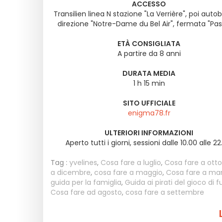
ACCESSO
Transilien linea N stazione "La Verrière", poi auto
direzione "Notre-Dame du Bel Air", fermata "Pas
ETÀ CONSIGLIATA
A partire da 8 anni
DURATA MEDIA
1 h 15 min
SITO UFFICIALE
enigma78.fr
ULTERIORI INFORMAZIONI
Aperto tutti i giorni, sessioni dalle 10.00 alle 22
Tag :
yvelines
,
Cosa fare a luglio
,
Cosa fare a ott
a dicembre
,
cosa fare a maggio
,
Cosa fare a ma
guida per la famiglia
,
Guida ai pirati del gioco di 
Cosa fare ad agosto
,
cosa fare a settembre